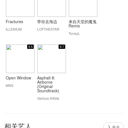
Fractures
带你去海边
来自天堂的魔鬼
Remix
ILLENIUM
LOFTHESTAR
ToneyL
9.5
9.7
Open Window
Asphalt 8:
Airborne
MitiS
(Original
Soundtrack)
Various Artists
相关艺人
更多