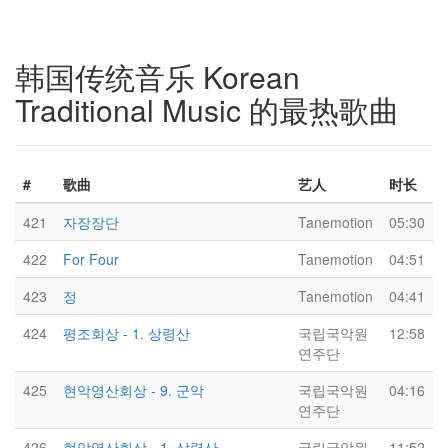
韩国传统音乐 Korean
Traditional Music 的最热歌曲
#
歌曲
艺人
时长
421
자장장단
Tanemotion
05:30
422
For Four
Tanemotion
04:51
423
정
Tanemotion
04:41
424
평조회상 - 1. 상령산
국립국악원
12:58
연주단
425
현악영산회상 - 9. 군악
국립국악원
04:16
연주단
426
현악영산회상 - 1. 상령산
국립국악원
11:52