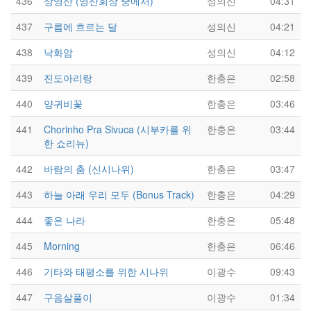
436
상영산 (영산회상 중에서)
성의신
04:31
437
구름에 흐르는 달
성의신
04:21
438
낙화암
성의신
04:12
439
진도아리랑
한충은
02:58
440
양귀비꽃
한충은
03:46
441
Chorinho Pra Sivuca (시부카를 위
한충은
03:44
한 쇼리뉴)
442
바람의 춤 (신시나위)
한충은
03:47
443
하늘 아래 우리 모두 (Bonus Track)
한충은
04:29
444
좋은 나라
한충은
05:48
445
Morning
한충은
06:46
446
기타와 태평소를 위한 시나위
이광수
09:43
447
구음살풀이
이광수
01:34