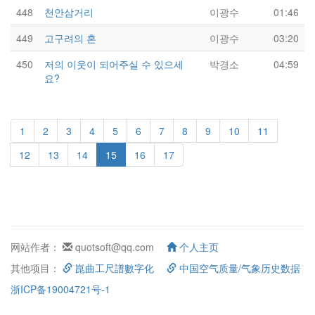
448
천안삼거리
이광수
01:46
449
고구려의 혼
이광수
03:20
450
저의 이웃이 되어주실 수 있으세
박경소
04:59
요?
1
2
3
4
5
6
7
8
9
10
11
12
13
14
15
16
17
网站作者：
quotsoft@qq.com
个人主页
其他项目：
崑曲工尺譜數字化
中国空气质量/气象历史数据
浙ICP备19004721号-1