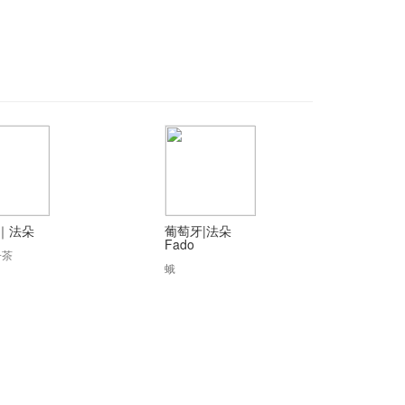
｜法朵
葡萄牙|法朵
Fado
子茶
蛾