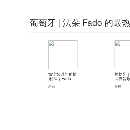
葡萄牙 | 法朵 Fado 的最
如泣如诉的葡萄
葡萄牙｜
牙|法朵Fado
世界音
新颖
筱枫