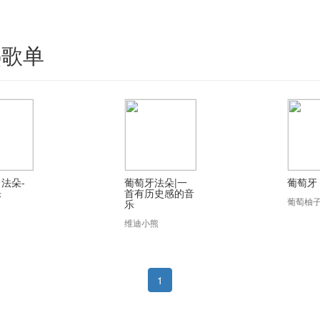
热歌单
法朵-
葡萄牙法朵|一
葡萄牙
乐
首有历史感的音
葡萄柚
乐
维迪小熊
1