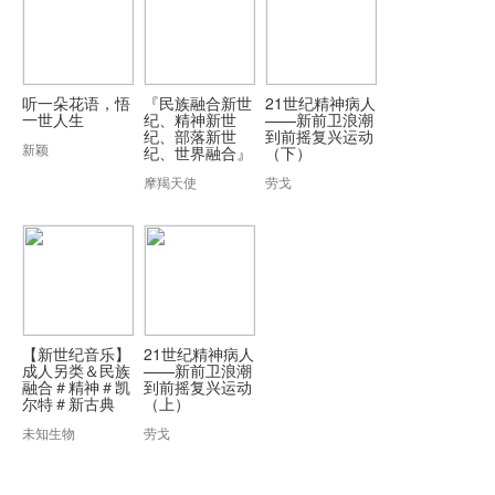
听一朵花语，悟
『民族融合新世
21世纪精神病人
一世人生
纪、精神新世
——新前卫浪潮
纪、部落新世
到前摇复兴运动
新颖
纪、世界融合』
（下）
摩羯天使
劳戈
【新世纪音乐】
21世纪精神病人
成人另类＆民族
——新前卫浪潮
融合＃精神＃凯
到前摇复兴运动
尔特＃新古典
（上）
未知生物
劳戈