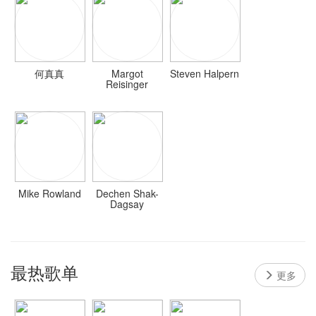
何真真
Margot
Steven Halpern
Reisinger
Mike Rowland
Dechen Shak-
Dagsay
最热歌单
更多