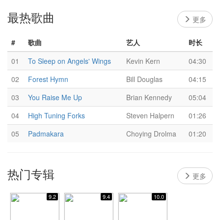
最热歌曲
更多
#
歌曲
艺人
时长
01
To Sleep on Angels' Wings
Kevin Kern
04:30
02
Forest Hymn
Bill Douglas
04:15
03
You Raise Me Up
Brian Kennedy
05:04
04
High Tuning Forks
Steven Halpern
01:26
05
Padmakara
Choying Drolma
01:20
热门专辑
更多
9.2
9.4
10.0