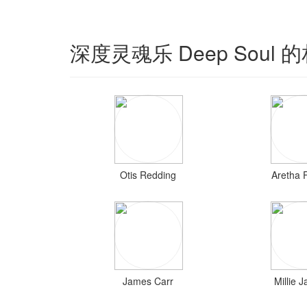
深度灵魂乐 Deep Soul
Otis Redding
Aretha F
James Carr
Millie 