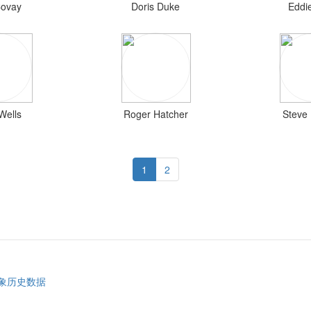
ovay
Doris Duke
Eddi
Wells
Roger Hatcher
Steve
1
2
象历史数据