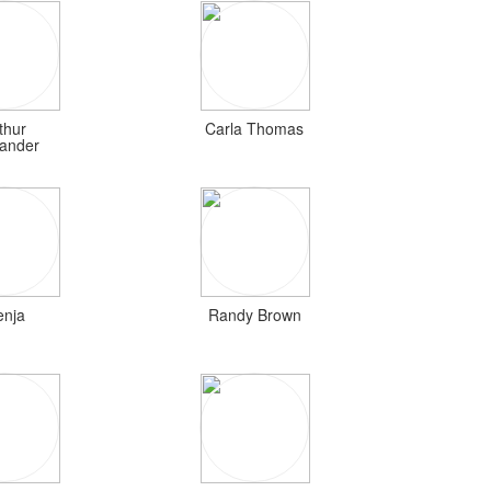
thur
Carla Thomas
xander
enja
Randy Brown