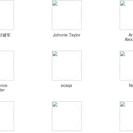
s邹健军
Johnnie Taylor
Ar
Ale
ence
ecaqs
N
ter