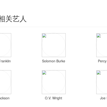
 的相关艺人
ranklin
Solomon Burke
Percy
Jackson
O.V. Wright
Joe