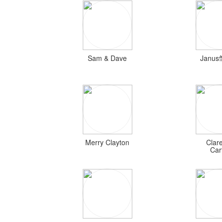
Sam & Dave
Janu
Merry Clayton
Clar
Car