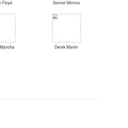
e Floyd
Garnet Mimms
 Mancha
Derek Martin