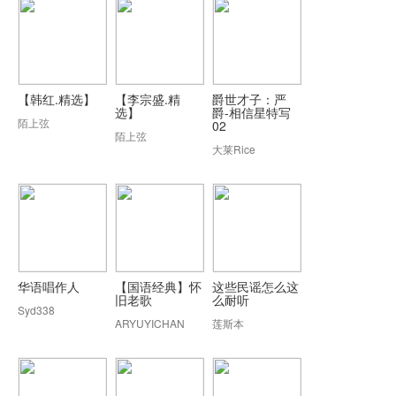
【韩红.精选】
【李宗盛.精
爵世才子：严
选】
爵-相信星特写
陌上弦
02
陌上弦
大莱Rice
华语唱作人
【国语经典】怀
这些民谣怎么这
旧老歌
么耐听
Syd338
ARYUYICHAN
莲斯本