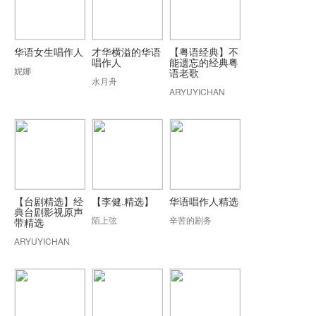
华语女生唱作人
才华横溢的华语
【粤语经典】不
唱作人
能遗忘的经典粤
妮娜
语老歌
水月舟
ARYUYICHAN
【台剧精选】经
【李健.精选】
华语唱作人精选
典台剧影视原声
陌上弦
辛苦的剧务
带精选
ARYUYICHAN