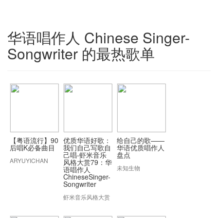
华语唱作人 Chinese Singer-
Songwriter 的最热歌单
【粤语流行】90
优质华语好歌：
给自己的歌——
后唱K必备曲目
我们自己写歌自
华语优质唱作人
己唱-虾米音乐
盘点
ARYUYICHAN
风格大赏79：华
未知生物
语唱作人
ChineseSinger-
Songwriter
虾米音乐风格大赏