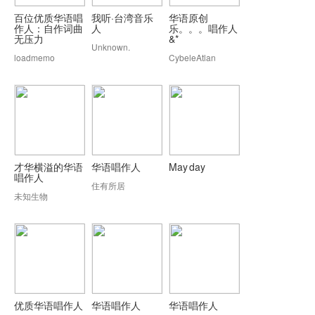
百位优质华语唱
我听·台湾音乐
华语原创
作人：自作词曲
人
乐。。。唱作人
无压力
&*
Unknown.
loadmemo
CybeleAtlan
才华横溢的华语
华语唱作人
May day
唱作人
住有所居
未知生物
优质华语唱作人
华语唱作人
华语唱作人