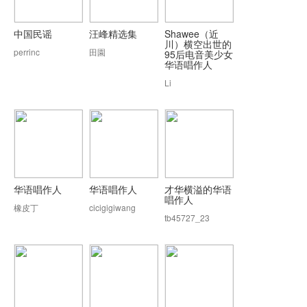
中国民谣
汪峰精选集
Shawee（近
川）横空出世的
perrinc
田園
95后电音美少女
华语唱作人
Li
华语唱作人
华语唱作人
才华横溢的华语
唱作人
橡皮丁
cicigigiwang
tb45727_23