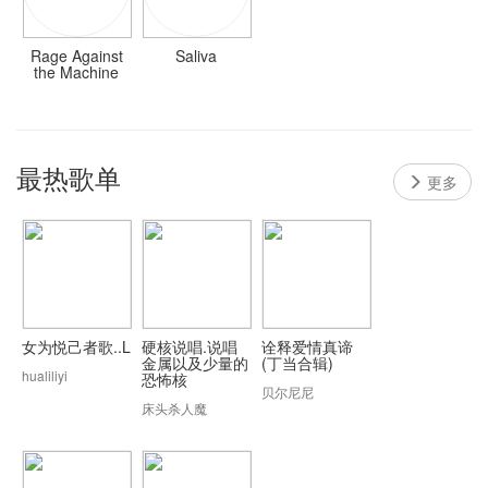
Rage Against
Saliva
the Machine
最热歌单
更多
女为悦己者歌..L
硬核说唱.说唱
诠释爱情真谛
金属以及少量的
(丁当合辑)
hualiliyi
恐怖核
贝尔尼尼
床头杀人魔