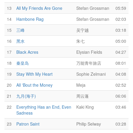
13
All My Friends Are Gone
Stefan Grossman
05:59
14
Hambone Rag
Stefan Grossman
02:03
15
三峰
吴宁越
03:18
16
黑水
朱七
05:00
17
Black Acres
Elysian Fields
04:27
18
秦皇岛
万能青年旅店
08:01
19
Stay With My Heart
Sophie Zelmani
04:08
20
All 'Bout the Money
Meja
02:52
21
九月(海子)
周云蓬
06:06
22
Everything Has an End, Even
Kaki King
03:46
Sadness
23
Patron Saint
Philip Selway
03:28