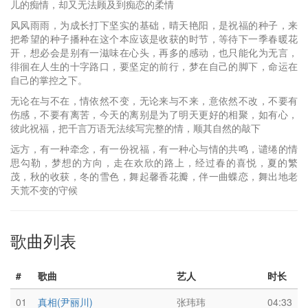
儿的痴情，却又无法顾及到痴恋的柔情
风风雨雨，为成长打下坚实的基础，晴天艳阳，是祝福的种子，来
把希望的种子播种在这个本应该是收获的时节，等待下一季春暖花
开，想必会是别有一滋味在心头，再多的感动，也只能化为无言，
徘徊在人生的十字路口，要坚定的前行，梦在自己的脚下，命运在
自己的掌控之下。
无论在与不在，情依然不变，无论来与不来，意依然不改，不要有
伤感，不要有离苦，今天的离别是为了明天更好的相聚，如有心，
彼此祝福，把千言万语无法续写完整的情，顺其自然的敲下
远方，有一种牵念，有一份祝福，有一种心与情的共鸣，谴绻的情
思勾勒，梦想的方向，走在欢欣的路上，经过春的喜悦，夏的繁
茂，秋的收获，冬的雪色，舞起馨香花瓣，伴一曲蝶恋，舞出地老
天荒不变的守候
歌曲列表
#
歌曲
艺人
时长
01
真相(尹丽川)
张玮玮
04:33