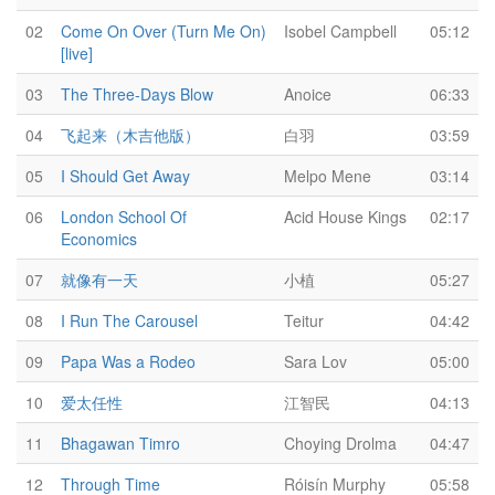
02
Come On Over (Turn Me On)
Isobel Campbell
05:12
[live]
03
The Three-Days Blow
Anoice
06:33
04
飞起来（木吉他版）
白羽
03:59
05
I Should Get Away
Melpo Mene
03:14
06
London School Of
Acid House Kings
02:17
Economics
07
就像有一天
小植
05:27
08
I Run The Carousel
Teitur
04:42
09
Papa Was a Rodeo
Sara Lov
05:00
10
爱太任性
江智民
04:13
11
Bhagawan Timro
Choying Drolma
04:47
12
Through Time
Róisín Murphy
05:58