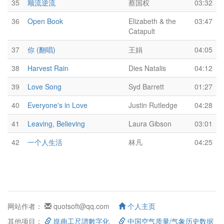
35
顺流逆流
蔡国权
03:32
36
Open Book
Elizabeth & the
03:47
Catapult
37
你 (翻唱)
王娟
04:05
38
Harvest Rain
Dies Natalis
04:12
39
Love Song
Syd Barrett
01:27
40
Everyone's in Love
Justin Rutledge
04:28
41
Leaving, Believing
Laura Gibson
03:01
42
一个人生活
林凡
04:25
网站作者：
quotsoft@qq.com
个人主页
其他项目：
崑曲工尺譜數字化
中国空气质量/气象历史数据