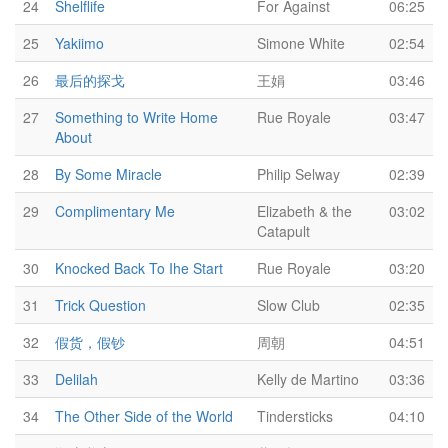
24
Shelflife
For Against
06:25
25
Yakiimo
Simone White
02:54
26
最后的探戈
王娟
03:46
27
Something to Write Home
Rue Royale
03:47
About
28
By Some Miracle
Philip Selway
02:39
29
Complimentary Me
Elizabeth & the
03:02
Catapult
30
Knocked Back To Ihe Start
Rue Royale
03:20
31
Trick Question
Slow Club
02:35
32
假货，假钞
周朝
04:51
33
Delilah
Kelly de Martino
03:36
34
The Other Side of the World
Tindersticks
04:10