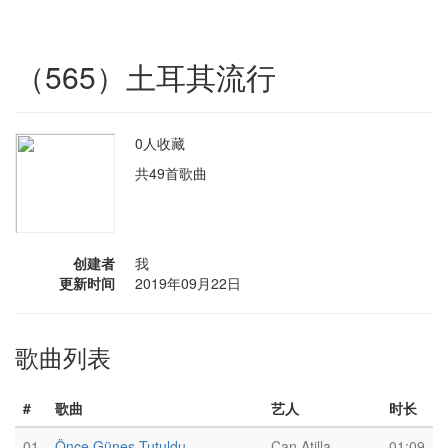
（565）土耳其流行
0人收藏
共49首歌曲
创建者
我
更新时间
2019年09月22日
歌曲列表
#
歌曲
艺人
时长
01
Önce Güneş Tutuldu
Can Atilla
01:09