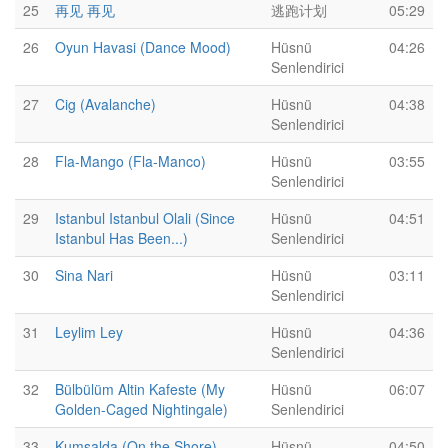
25
再见 再见
逃跑计划
05:29
26
Oyun Havasi (Dance Mood)
Hüsnü
04:26
Senlendirici
27
Cig (Avalanche)
Hüsnü
04:38
Senlendirici
28
Fla-Mango (Fla-Manco)
Hüsnü
03:55
Senlendirici
29
Istanbul Istanbul Olali (Since
Hüsnü
04:51
Istanbul Has Been...)
Senlendirici
30
Sina Nari
Hüsnü
03:11
Senlendirici
31
Leylim Ley
Hüsnü
04:36
Senlendirici
32
Bülbülüm Altin Kafeste (My
Hüsnü
06:07
Golden-Caged Nightingale)
Senlendirici
33
Kumsalda (On the Shore)
Hüsnü
04:50