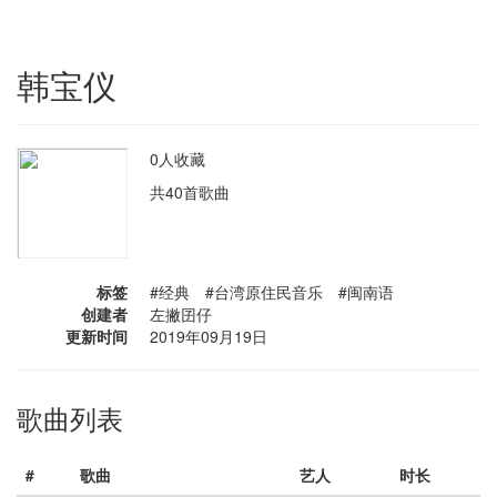
韩宝仪
0人收藏
共40首歌曲
标签
#经典 #台湾原住民音乐 #闽南语
创建者
左撇囝仔
更新时间
2019年09月19日
歌曲列表
#
歌曲
艺人
时长