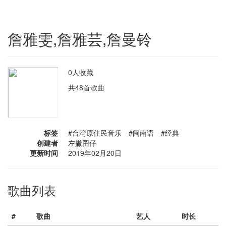
詹雅雯,詹雅芸,詹曼铃
0人收藏
共48首歌曲
标签
#台湾原住民音乐 #闽南语 #经典
创建者
左撇囝仔
更新时间
2019年02月20日
歌曲列表
#
歌曲
艺人
时长