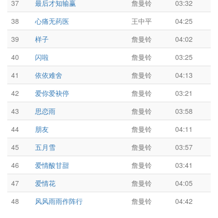
37
最后才知输赢
詹曼铃
03:32
38
心痛无药医
王中平
04:25
39
样子
詹曼铃
04:02
40
闪啦
詹曼铃
03:25
41
依依难舍
詹曼铃
04:13
42
爱你爱袂停
詹曼铃
03:21
43
思恋雨
詹曼铃
03:58
44
朋友
詹曼铃
04:11
45
五月雪
詹曼铃
03:57
46
爱情酸甘甜
詹曼铃
03:41
47
爱情花
詹曼铃
04:05
48
风风雨雨作阵行
詹曼铃
04:42