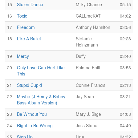
15
Stolen Dance
Milky Chance
05:15
16
Toxic
CALLmeKAT
04:02
17
Freedom
Anthony Hamilton
03:56
18
Like A Bullet
Stefanie
02:28
Heinzmann
19
Mercy
Duffy
03:40
20
Only Love Can Hurt Like
Paloma Faith
03:53
This
21
Stupid Cupid
Connie Francis
02:13
22
Maybe (J Remy & Bobby
Jay Sean
03:21
Bass Album Version)
23
Be Without You
Mary J. Blige
04:08
24
Right to Be Wrong
Joss Stone
04:40
25
Step Up
Lina
04:32