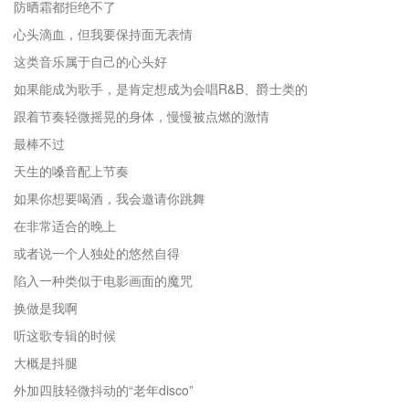
防晒霜都拒绝不了
心头滴血，但我要保持面无表情
这类音乐属于自己的心头好
如果能成为歌手，是肯定想成为会唱R&B、爵士类的
跟着节奏轻微摇晃的身体，慢慢被点燃的激情
最棒不过
天生的嗓音配上节奏
如果你想要喝酒，我会邀请你跳舞
在非常适合的晚上
或者说一个人独处的悠然自得
陷入一种类似于电影画面的魔咒
换做是我啊
听这歌专辑的时候
大概是抖腿
外加四肢轻微抖动的“老年disco”