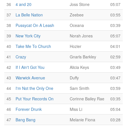
36
4 and 20
Joss Stone
05:07
37
La Belle Nation
Zeebee
03:55
38
Pussycat On A Leash
Oceana
03:39
39
New York City
Norah Jones
05:07
40
Take Me To Church
Hozier
04:01
41
Crazy
Gnarls Barkley
02:59
42
If I Ain't Got You
Alicia Keys
03:49
43
Warwick Avenue
Duffy
03:47
44
I'm Not the Only One
Sam Smith
03:59
45
Put Your Records On
Corinne Bailey Rae
03:35
46
Forever Drunk
Miss Li
05:04
47
Bang Bang
Melanie Fiona
03:28