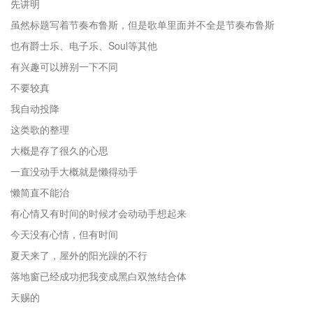
先讲明
虽然标题写着节奏布鲁斯，但是歌单里面并不全是节奏布鲁斯
也有爵士乐、电子乐、Soul等其他
有兴趣可以辨别一下不同
不要较真
我自动投降
这类歌的整理
大概是存了很久的心思
一直没动手大概就是懒得动手
懒简直不能治
有心情又有时间的时候才会动动手想起来
今天没有心情，但有时间
夏天来了，屋外的阳光躁的不行
落地窗已经成功把我变成黑白双煞结合体
天赐的