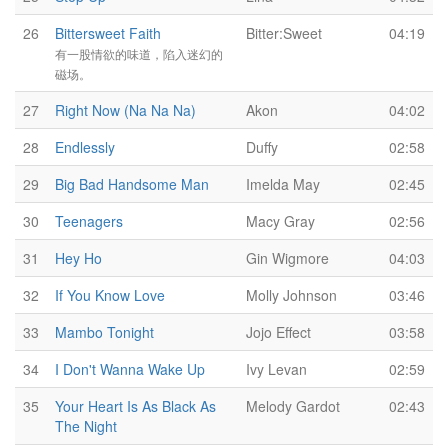
26
Bittersweet Faith
Bitter:Sweet
04:19
有一股情欲的味道，陷入迷幻的
磁场。
27
Right Now (Na Na Na)
Akon
04:02
28
Endlessly
Duffy
02:58
29
Big Bad Handsome Man
Imelda May
02:45
30
Teenagers
Macy Gray
02:56
31
Hey Ho
Gin Wigmore
04:03
32
If You Know Love
Molly Johnson
03:46
33
Mambo Tonight
Jojo Effect
03:58
34
I Don't Wanna Wake Up
Ivy Levan
02:59
35
Your Heart Is As Black As
Melody Gardot
02:43
The Night