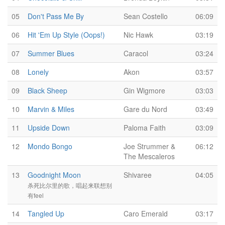
05
Don't Pass Me By
Sean Costello
06:09
06
Hit 'Em Up Style (Oops!)
Nic Hawk
03:19
07
Summer Blues
Caracol
03:24
08
Lonely
Akon
03:57
09
Black Sheep
Gin Wigmore
03:03
10
Marvin & Miles
Gare du Nord
03:49
11
Upside Down
Paloma Faith
03:09
12
Mondo Bongo
Joe Strummer &
06:12
The Mescaleros
13
Goodnight Moon
Shivaree
04:05
杀死比尔里的歌，唱起来联想别
有feel
14
Tangled Up
Caro Emerald
03:17