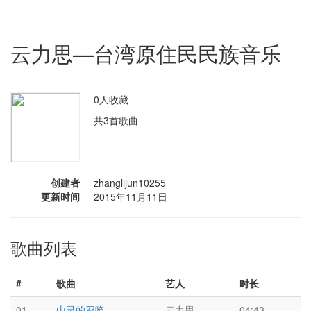
云力思—台湾原住民民族音乐
0人收藏
共3首歌曲
创建者
zhanglijun10255
更新时间
2015年11月11日
歌曲列表
#
歌曲
艺人
时长
01
山灵的召唤
云力思
04:43