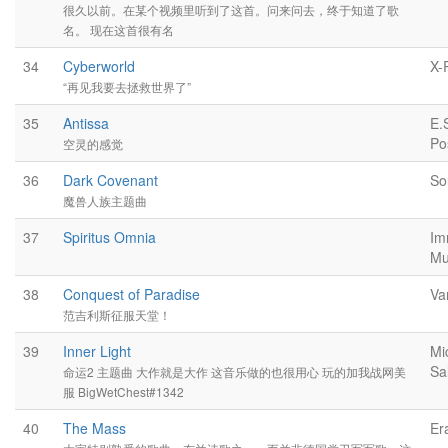
很久以前。在某个视频里听到了这首。问来问去，终于知道了歌
名。 现在这首很有名
34
Cyberworld
X-
“再见我要去拯救世界了”
35
Antissa
E.
Po
空灵的感觉
36
Dark Covenant
So
魔兽人族主题曲
37
Spiritus Omnia
Im
Mu
38
Conquest of Paradise
Va
范吉利斯征服天堂！
39
Inner Light
Mi
Sa
命运2 主题曲 大作就是大作 这音乐做的也很用心 玩的加我战网美
服 BigWetChest#1342
40
The Mass
Er