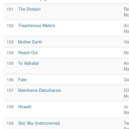
151
The Division
Re
Mo
152
Treacherous Waters
Ant
Ma
153
Mother Earth
Vl
154
Reach Out
Ni
155
To Valhalla!
Ant
Ma
156
Fate
Da
157
Mainframe Disturbance
IC
Mu
158
Hiraeth
Jo
Bl
159
Star Sky (Instrumental)
Tw
Fr