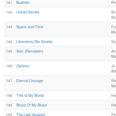
141
Bushido
Pe
142
Untold Stories
Br
Mu
143
Space and Time
Fu
Mu
144
Liberators (No Vocals)
Ep
145
Xian (Remaster)
Ant
Ma
146
Oblivion
Jo
Bl
147
Eternal Courage
Re
Mo
148
This Is My World
Ha
149
Blood Of My Blood
Ha
150
The Last Voyager
Pe