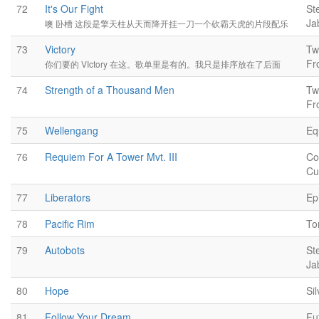
72
It's Our Fight
St
Ja
噢 卧槽 这段是擎天柱从天而降开挂一刀一个砍霸天虎的片段配乐
73
Victory
Tw
Fr
你们要的 VIctory 在这。歌单里是有的。我只是排序放在了后面
74
Strength of a Thousand Men
Tw
Fr
75
Wellengang
Eq
76
Requiem For A Tower Mvt. III
Co
Cu
77
Liberators
Ep
78
Pacific Rim
To
79
Autobots
St
Ja
80
Hope
Si
81
Follow Your Dream
Fu