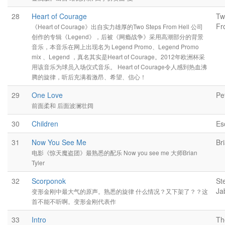
28
Heart of Courage
Tw
Fr
《Heart of Courage》出自实力雄厚的Two Steps From Hell 公司
创作的专辑《Legend》，后被《网瘾战争》采用高潮部分的背景
音乐，本音乐在网上出现名为 Legend Promo、Legend Promo
mix 、Legend ，真名其实是Heart of Courage。2012年欧洲杯采
用该音乐为球员入场仪式音乐。 Heart of Courage令人感到热血沸
腾的旋律，听后充满着激昂、希望、信心！
29
One Love
Pe
前面柔和 后面波澜壮阔
30
Children
Es
31
Now You See Me
Br
电影《惊天魔盗团》最熟悉的配乐 Now you see me 大师Brian
Tyler
32
Scorponok
St
Ja
变形金刚中最大气的原声。熟悉的旋律 什么情况？又下架了？？这
首不能不听啊。变形金刚代表作
33
Intro
Th