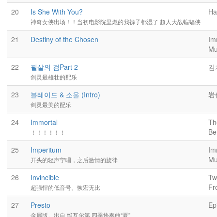
20
Is She With You?
Ha
神奇女侠出场！！当初电影院里燃的我裤子都湿了 超人大战蝙蝠侠
21
Destiny of the Chosen
Im
Mu
22
필살의 검Part 2
김
剑灵最雄壮的配乐
23
블레이드 & 소울 (Intro)
岩
剑灵最美的配乐
24
Immortal
Th
Be
！！！！！！
25
Imperitum
Im
Mu
开头的轻声宁唱，之后激情的旋律
26
Invincible
Tw
Fr
超强悍的低音号。恢宏无比
27
Presto
Ep
金属版。出自 维瓦尔第 四季协奏曲“夏”