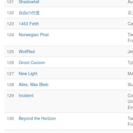
121
Shadowfall
Au
122
自由の代償
石
123
1453 Fetih
Can
124
Norwegian Pirat
Tw
Fr
125
WolfRed
Je
126
Groot Cocoon
Ty
127
New Light
Ma
128
Alles, Was Blieb
Il
129
Incident
Co
Un
Em
130
Beyond the Horizon
Tw
Fr