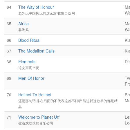
64
The Way of Honour
Ma
Wa
老外玩中国风玩的这么溜 收集自落网
65
Africa
Ma
Wa
非洲风
66
Blood Ritual
Kl
67
The Medallion Calls
Kl
68
Elements
Dir
这女声真空灵
69
Men Of Honor
Tw
Fr
70
Helmet To Helmet
Br
Mu
还是那句话 排在后面的不代表这首不好听 能进我这歌单的都是精
品
71
Welcome to Planet Urf
Le
Le
被游戏耽误的音乐公司