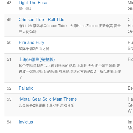
48
Light The Fuse
Mi
Gi
碟中谍4
49
Crimson Tide - Roll Tide
Ci
Ph
电影《红潮风暴Crimson Tide》 大师Hans Zimmer汉斯季莫 音量
Or
开大使劲听
50
Fire and Fury
Ru
Br
星际争霸2自由之翼
51
上海狂想曲(完整版)
Pi
这个专辑是我自己上传到虾米的资源 上海世博会波兰馆主题曲 走
进波兰馆就能听到的歌曲 有幸能得到官方送的CD，所以抓轨上传
了
52
Palladio
Es
53
“Metal Gear Solid”Main Theme
Ha
Gr
合金装备2主题曲！最动听游戏音乐
Wi
54
Invictus
Im
Mu