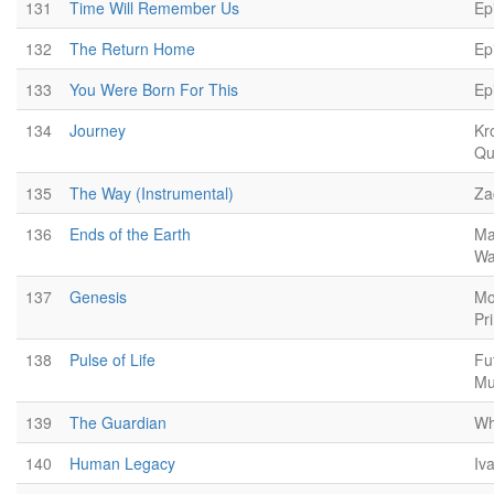
131
Time Will Remember Us
Ep
132
The Return Home
Ep
133
You Were Born For This
Ep
134
Journey
Kr
Qu
135
The Way (Instrumental)
Za
136
Ends of the Earth
Ma
Wa
137
Genesis
Mo
Pr
138
Pulse of Life
Fu
Mu
139
The Guardian
Wh
140
Human Legacy
Iv