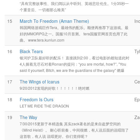
“具有完整故事性、我们阔以从中听到、英雄悲壮伦生。1分35秒一
个重音后、一切都那么唯美”
15
March To Freedom (Aman Theme)
In
韩国网络游戏巨作Tera。最雄伟的配乐。顺便再推荐下这游戏。最
好的MMORPG之一。国服10月首测。 tera国服官网首页也用了此
曲。 www.tera.kunlun.com
16
Black Tears
Ty
银河护卫队最好听的配乐！ 直接跳到2:00，看过电影的都知道此时
4人握着无尽石对着Ronan的提问：“you are mortal, how?”, "You
said it yourself, Bitch, we are the guardians of the galaxy" 燃爆
17
The Wings of Icarus
Ce
9/20/2012发现的好歌！！！！！！绝对燃
18
Freedom Is Ours
Ep
LET ME RIDE THE DRAGON
19
The Way
Za
7/30/2015更新于本精选集 其实zack著名的是来自盗梦空间的
《Mind Heist》。 耐心听前奏，中间很燃，有人说后面的说唱毁了
这首歌，有人说 说唱更好。你们觉得呢？