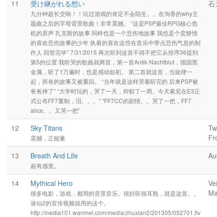
11
受け継がれる想い
石
九分钟超长交响！！玩过游戏的肯定不会陌生。。在洵香的why主
题曲之后的字母背景歌曲！非常震撼。 “这是PSP最佳RPG核心危
机的原声 扎克斯的故事 同样也是一个悲伤地故事 我也是个蛮矫情
的喜欢悲伤故事的少年 执着的喜欢这些在音乐中带点悲伤气息的制
作人 回答完毕” 7/31/2015 再次听到这首不得不把它从排序36提到
第5的位置 我听哭的歌曲就两首，第一首Antik-Nachtblut，德国黑
金属，听了1万遍时，也是感动如初。 第二首就这首，当旋律一
起，所有的故事又被重回。 “当年就是这样哭着听完的 后来PSP被
爸爸摔了” “大学时玩的，哭了一天，抑郁了一周。今天索尼在E3正
式公布FF7重制，泪。。。” “FF7CC的剧情。。哭了一把，FF7
alice。。又哭一把”
12
Sky Titans
Tw
Fr
震撼，正能量
13
Breath And Life
Au
超有感觉。
14
Mythical Hero
Ve
Ma
很多电影，游戏，都用的背景音乐。很好听很耳熟，就是这首。。
诛仙2的宣传视频就用的这个。
http://media101.wanmei.com/media/zhuxian2/201305/052701.flv