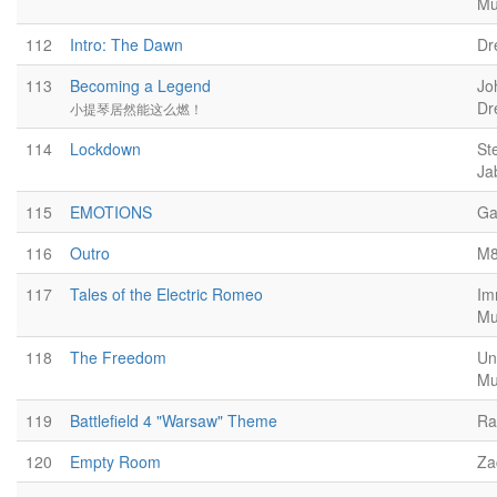
Mu
112
Intro: The Dawn
Dr
113
Becoming a Legend
Jo
Dr
小提琴居然能这么燃！
114
Lockdown
St
Ja
115
EMOTIONS
Ga
116
Outro
M
117
Tales of the Electric Romeo
Im
Mu
118
The Freedom
Un
Mu
119
Battlefield 4 "Warsaw" Theme
Ra
120
Empty Room
Za