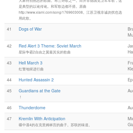
大家特别熟悉的歌曲。布兰诗歌之一。而并非德国党卫军军歌，这
是典型的以讹传讹。和军歌边都不搭。原曲
http://www.xiami.com/song/1769603008。江苏卫视非诚勿扰也选
用此歌。
41
Dogs of War
Br
Mu
42
Red Alert 3 Theme: Soviet March
Ja
Ha
星际争霸2自由之翼最其实的歌曲
43
Hell March 3
Fr
Kl
红警地狱进行曲
44
Hunted Assassin 2
Ep
45
Guardians at the Gate
Au
！
46
Thunderdome
Au
47
Kremlin With Anticipation
Mi
Gi
碟中谍4的在克里姆林宫的曲子。苏联的味道。