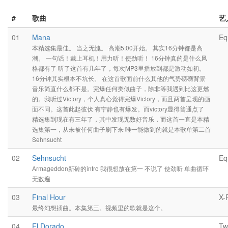
#
歌曲
艺
01
Mana
Eq
本精选集最佳。 当之无愧。 高潮5:00开始。 其实16分钟都是高
潮。 一句话！戴上耳机！用力听！使劲听！ 16分钟真的是什么风
格都有了 听了这首有几年了，每次MP3里播放到都是激动如初。
16分钟其实根本不坑长。 在这首歌面前什么其他的气势磅礴背景
音乐简直什么都不是。完爆任何类似曲子，除非等我遇到比这更燃
的。我听过Victory，个人真心觉得完爆Victory，而且两首呈现的画
面不同。这首此起彼伏 有宁静也有爆发。而victory显得普通点了
精选集到现在有三年了，其中发现无数好音乐，而这首一直是本精
选集第一，从未被任何曲子刷下来 唯一能做到的就是本歌单第二首
Sehnsucht
02
Sehnsucht
Eq
Armageddon新砖的intro 我很想放在第一 不说了 使劲听 单曲循环
无数遍
03
Final Hour
X-
最终幻想插曲。本集第三。视频里的歌就是这个。
04
El Dorado
Tw