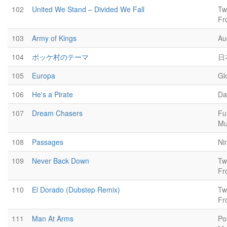
102
United We Stand – Divided We Fall
Tw
Fr
103
Army of Kings
Au
104
ポッケ村のテーマ
日
105
Europa
Gl
106
He's a Pirate
Da
107
Dream Chasers
Fu
Mu
108
Passages
Ni
109
Never Back Down
Tw
Fr
110
El Dorado (Dubstep Remix)
Tw
Fr
111
Man At Arms
Po