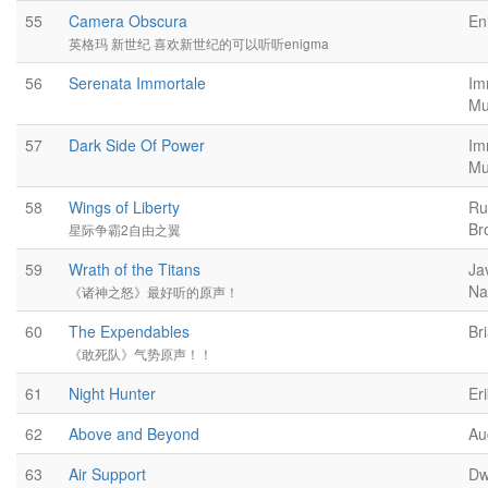
55
Camera Obscura
En
英格玛 新世纪 喜欢新世纪的可以听听enigma
56
Serenata Immortale
Im
Mu
57
Dark Side Of Power
Im
Mu
58
Wings of Liberty
Ru
Br
星际争霸2自由之翼
59
Wrath of the Titans
Ja
Na
《诸神之怒》最好听的原声！
60
The Expendables
Br
《敢死队》气势原声！！
61
Night Hunter
Er
62
Above and Beyond
Au
63
Air Support
Dw