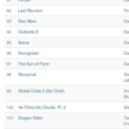
92
Last Reunion
Pe
93
Disc Wars
Da
94
Outlands II
Da
95
Arena
Da
96
Recognizer
Da
97
The Son of Flynn
Da
98
Skorpinok
St
Ja
99
Global Crisis 2 (No Choir)
Im
Mu
100
He Films the Clouds, Pt. 2
Ma
101
Dragon Rider
Tw
Fr