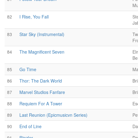
Mu
82
I Rise, You Fall
St
Ja
83
Star Sky (Instrumental)
Tw
Fr
84
The Magnificent Seven
El
Be
85
Go Time
Ma
86
Thor: The Dark World
Br
87
Marvel Studios Fanfare
Br
88
Requiem For A Tower
Es
89
Last Reunion (Epicmusicvn Series)
Pe
90
End of Line
Da
91
Rinzler
Da