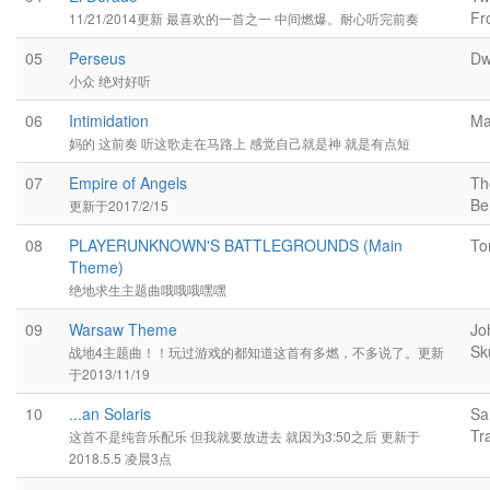
Fr
11/21/2014更新 最喜欢的一首之一 中间燃爆。耐心听完前奏
05
Perseus
Dw
小众 绝对好听
06
Intimidation
Ma
妈的 这前奏 听这歌走在马路上 感觉自己就是神 就是有点短
07
Empire of Angels
Th
Be
更新于2017/2/15
08
PLAYERUNKNOWN'S BATTLEGROUNDS (Main
To
Theme)
绝地求生主题曲哦哦哦嘿嘿
09
Warsaw Theme
Jo
Sk
战地4主题曲！！玩过游戏的都知道这首有多燃，不多说了。更新
于2013/11/19
10
...an Solaris
Sa
Tr
这首不是纯音乐配乐 但我就要放进去 就因为3:50之后 更新于
2018.5.5 凌晨3点