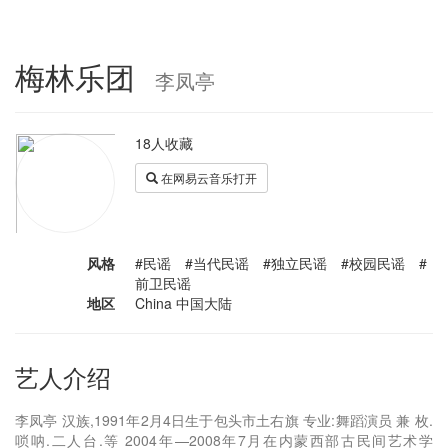
梅林乐团
李凤亭
18人收藏
在网易云音乐打开
风格
#民谣 #当代民谣 #独立民谣 #校园民谣 #
前卫民谣
地区
China 中国大陆
艺人介绍
李凤亭 汉族,1991年2月4日生于包头市土右旗 专业:舞蹈演员 兼 枚.
唢呐.二人台.等 2004年—2008年7月在内蒙西部古民间艺术学