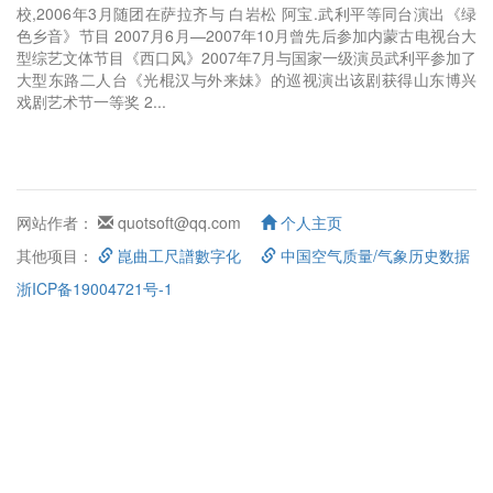
校,2006年3月随团在萨拉齐与 白岩松 阿宝.武利平等同台演出《绿
色乡音》节目 2007月6月—2007年10月曾先后参加内蒙古电视台大
型综艺文体节目《西口风》2007年7月与国家一级演员武利平参加了
大型东路二人台《光棍汉与外来妹》的巡视演出该剧获得山东博兴
戏剧艺术节一等奖 2...
网站作者：
quotsoft@qq.com
个人主页
其他项目：
崑曲工尺譜數字化
中国空气质量/气象历史数据
浙ICP备19004721号-1