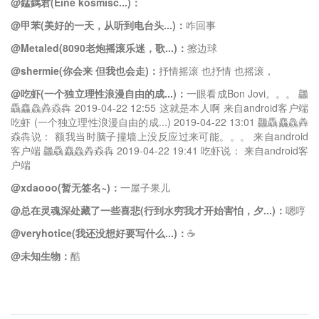
@錳鎷君(Eine kosmisc...)：
@甲苯(美好的一天，从听到电台头...)：
咋回事
@Metaled(8090老炮摇滚乐迷，歌...)：
擦边球
@shermie(你会来 但我也会走)：
抒情摇滚 也抒情 也摇滚，
@吃虾(一个独立理性浪漫自由的成...)：
一眼看成Bon Jovi。。。 龘
驫麤鱻羴猋犇 2019-04-22 12:55 这就是本人啊 来自android客户端
吃虾 (一个独立理性浪漫自由的成...) 2019-04-22 13:01 龘驫麤鱻羴
猋犇说： 额我当时脑子撞墙上没反应过来可能。。。 来自android
客户端 龘驫麤鱻羴猋犇 2019-04-22 19:41 吃虾说： 来自android客
户端
@xdaooo(暂无签名~)：
一屋子果儿
@总在灵魂深处藏了一些喜悲(行到水穷我才开始害怕，夕...)：
嗯哼
@veryhotice(我还没想好要写什么...)：
☕️
@未知生物：
酷