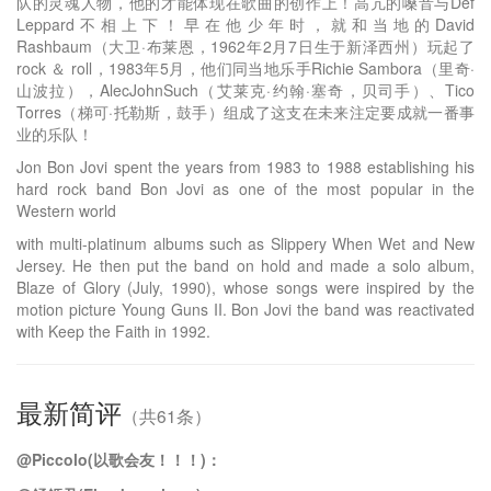
队的灵魂人物，他的才能体现在歌曲的创作上！高亢的嗓音与Def
Leppard不相上下！早在他少年时，就和当地的David
Rashbaum（大卫·布莱恩，1962年2月7日生于新泽西州）玩起了
rock ＆ roll，1983年5月，他们同当地乐手Richie Sambora（里奇·
山波拉），AlecJohnSuch（艾莱克·约翰·塞奇，贝司手）、Tico
Torres（梯可·托勒斯，鼓手）组成了这支在未来注定要成就一番事
业的乐队！
Jon Bon Jovi spent the years from 1983 to 1988 establishing his
hard rock band Bon Jovi as one of the most popular in the
Western world
with multi-platinum albums such as Slippery When Wet and New
Jersey. He then put the band on hold and made a solo album,
Blaze of Glory (July, 1990), whose songs were inspired by the
motion picture Young Guns II. Bon Jovi the band was reactivated
with Keep the Faith in 1992.
最新简评
（共61条）
@Piccolo(以歌会友！！！)：