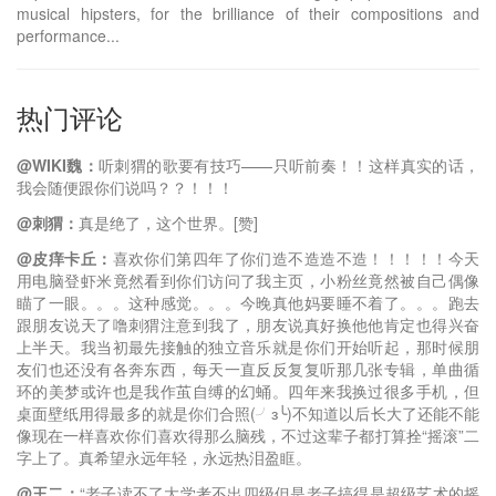
musical hipsters, for the brilliance of their compositions and
performance...
热门评论
@WIKI魏：
听刺猬的歌要有技巧——只听前奏！！这样真实的话，
我会随便跟你们说吗？？！！！
@刺猬：
真是绝了，这个世界。[赞]
@皮痒卡丘：
喜欢你们第四年了你们造不造造不造！！！！！今天
用电脑登虾米竟然看到你们访问了我主页，小粉丝竟然被自己偶像
瞄了一眼。。。这种感觉。。。今晚真他妈要睡不着了。。。跑去
跟朋友说天了噜刺猬注意到我了，朋友说真好换他他肯定也得兴奋
上半天。我当初最先接触的独立音乐就是你们开始听起，那时候朋
友们也还没有各奔东西，每天一直反反复复听那几张专辑，单曲循
环的美梦或许也是我作茧自缚的幻蛹。四年来我换过很多手机，但
桌面壁纸用得最多的就是你们合照(╯з╰)不知道以后长大了还能不能
像现在一样喜欢你们喜欢得那么脑残，不过这辈子都打算拴“摇滚”二
字上了。真希望永远年轻，永远热泪盈眶。
@王二：
“老子读不了大学考不出四级但是老子搞得是超级艺术的摇