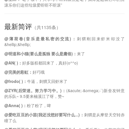
滚乐你们这些垃圾爱听听不听滚”
最新简评
（共1135条）
@薄荷卷(音乐是最私密的交流)：
刺猬刚回来虾米却没了
&hellip;&hellip;
@明道和小猫(要么是孤独 要么是庸俗)：
来了
@AN( )：
好多版权都回来了，真好(o^^o)
@完美的彩虹：
好巧哦
@frodo( )：
牛逼，刺猬又回虾米了
@ZYR(后荣迷。努力学习中。)：
(&acute;-&omega;-`)新舍友钟意
的乐队~ 9.5要来楠溪江了呀，赞~
@Anna( )：
粉了粉了，啤
@爱吃豆豆的小苗(我还没想好要写什么...)：
刺猬是从摩登天空转赤
瞳了么