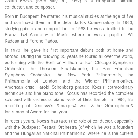
Zoltán Kocsis (born May 30, 1952) is a Hungarian pianist,
conductor, and composer.
Born in Budapest, he started his musical studies at the age of five
and continued them at the Béla Bartók Conservatory in 1963,
studying piano and composition. In 1968 he was admitted to the
Franz Liszt Academy of Music, where he was a pupil of Pál
Kadosa and Ferenc Rados.
In 1970, he gave his first important debuts both at home and
abroad. During the following 25 years he toured all over the world,
performing with the Berliner Philharmoniker, Chicago Symphony
Orchestra, the Dresden Staatskapelle, the San Francisco
Symphony Orchestra, the New York Philharmonic, the
Philharmonia of London, and the Wiener Philharmoniker.
American critic Harold Schonberg praised Kocsis' extraordinary
technique and fine piano tone. Kocsis has recorded the complete
solo and with orchestra piano work of Béla Bartók. In 1990, his
recording of Debussy's &Images& won &The Gramophone&
Instrumental Award for that year.
In recent years, Kocsis has taken the role of conductor, especially
with the Budapest Festival Orchestra (of which he was a founder)
and the Hungarian National Philharmonic, where he is the current