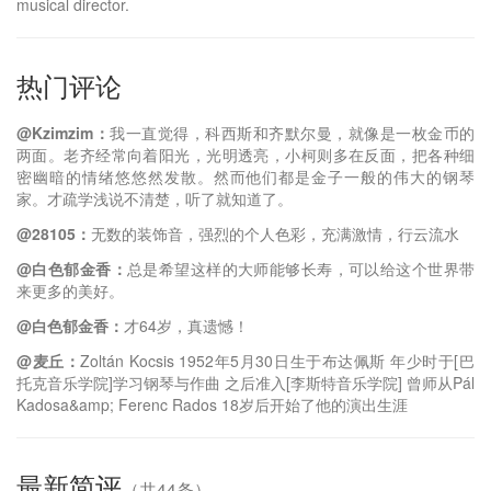
musical director.
热门评论
@Kzimzim：
我一直觉得，科西斯和齐默尔曼，就像是一枚金币的
两面。老齐经常向着阳光，光明透亮，小柯则多在反面，把各种细
密幽暗的情绪悠悠然发散。然而他们都是金子一般的伟大的钢琴
家。才疏学浅说不清楚，听了就知道了。
@28105：
无数的装饰音，强烈的个人色彩，充满激情，行云流水
@白色郁金香：
总是希望这样的大师能够长寿，可以给这个世界带
来更多的美好。
@白色郁金香：
才64岁，真遗憾！
@麦丘：
Zoltán Kocsis 1952年5月30日生于布达佩斯 年少时于[巴
托克音乐学院]学习钢琴与作曲 之后准入[李斯特音乐学院] 曾师从Pál
Kadosa&amp; Ferenc Rados 18岁后开始了他的演出生涯
最新简评
（共44条）