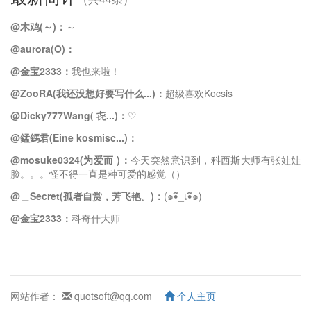
@木鸡(～)：
～
@aurora(O)：
@金宝2333：
我也来啦！
@ZooRA(我还没想好要写什么...)：
超级喜欢Kocsis
@Dicky777Wang( 㐂...)：
♡
@錳鎷君(Eine kosmisc...)：
@mosuke0324(为爱而 )：
今天突然意识到，科西斯大师有张娃娃
脸。。。怪不得一直是种可爱的感觉（）
@＿Secret(孤者自赏，芳飞艳。)：
(๑•ี_เ•ี๑)
@金宝2333：
科奇什大师
网站作者：
quotsoft@qq.com
个人主页