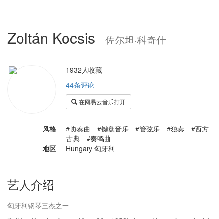
Zoltán Kocsis
佐尔坦·科奇什
1932人收藏
44条评论
在网易云音乐打开
风格
#协奏曲 #键盘音乐 #管弦乐 #独奏 #西方
古典 #奏鸣曲
地区
Hungary 匈牙利
艺人介绍
匈牙利钢琴三杰之一