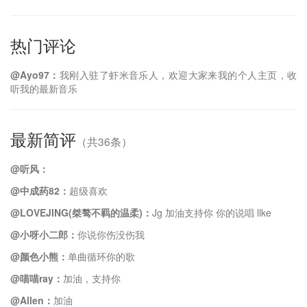
热门评论
@Ayo97：
我刚入驻了虾米音乐人，欢迎大家来我的个人主页，收
听我的最新音乐
最新简评
（共36条）
@听风：
@中成药82：
超级喜欢
@LOVEJING(桀骜不羁的温柔)：
Jg 加油支持你 你的说唱 llke
@小呀小二郎：
你说你伤没伤我
@颜色小熊：
单曲循环你的歌
@喵喵ray：
加油，支持你
@Allen：
加油