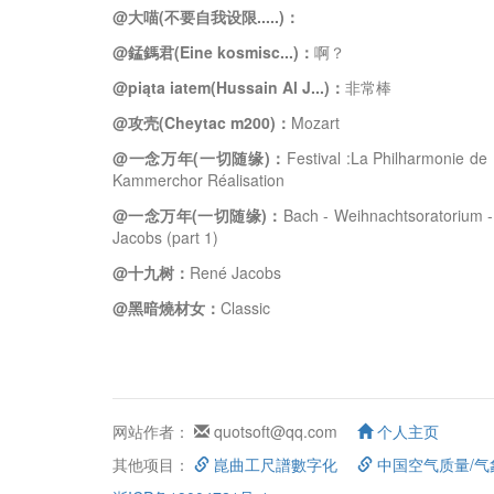
@大喵(不要自我设限.....)：
@錳鎷君(Eine kosmisc...)：
啊？
@piąta iatem(Hussain Al J...)：
非常棒
@攻壳(Cheytac m200)：
Mozart
@一念万年(一切随缘)：
Festival :La Philharmonie d
Kammerchor Réalisation
@一念万年(一切随缘)：
Bach - Weihnachtsoratorium 
Jacobs (part 1)
@十九树：
René Jacobs
@黑暗燒材女：
Classic
网站作者：
quotsoft@qq.com
个人主页
其他项目：
崑曲工尺譜數字化
中国空气质量/气