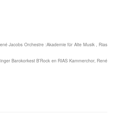
ené Jacobs Orchestre :Akademie für Alte Musik , Rias
öninger Barokorkest B’Rock en RIAS Kammerchor, René