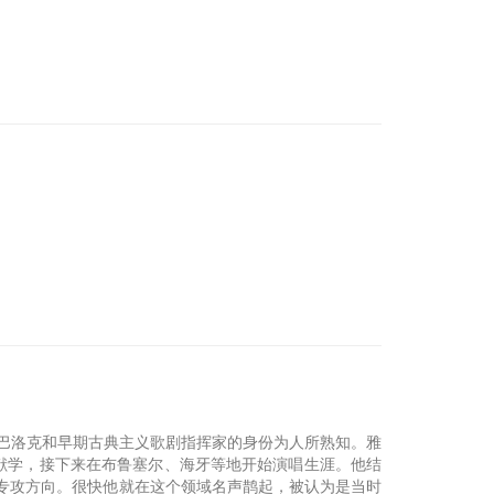
却逐渐以巴洛克和早期古典主义歌剧指挥家的身份为人所熟知。雅
文献学，接下来在布鲁塞尔、海牙等地开始演唱生涯。他结
以假声男高音为专攻方向。很快他就在这个领域名声鹊起，被认为是当时