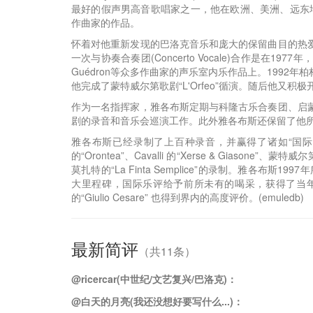
最好的假声男高音歌唱家之一，他在欧洲、美洲、远东地区开始了卓越的职
作曲家的作品。
怀着对他重新发现的巴洛克音乐和庞大的保留曲目的热
一次与协奏合奏团(Concerto Vocale)合作是在1977年，在
Guédron等众多作曲家的声乐室内乐作品上。1992年柏林(
他完成了蒙特威尔第歌剧“L'Orfeo”循演。随后他又
作为一名指挥家，雅各布斯定期与科隆古乐合奏团、启蒙时代古乐合奏团、A
剧的录音和音乐会巡演工作。此外雅各布斯还保留了他
雅各布斯已经录制了上百种录音，并赢得了诸如“国际录音
的“Orontea”、Cavalli 的“Xerse & Giasone”、蒙特威尔第的“l
莫扎特的“La Finta Semplice”的录制。雅各布斯1997
大里程碑，国际乐评给予前所未有的喝采，获得了当
的“Giulio Cesare” 也得到界内的高度评价。(emuledb)
最新简评
（共11条）
@ricercar(中世纪/文艺复兴/巴洛克)：
@白天的月亮(我还没想好要写什么...)：