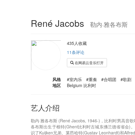
René Jacobs
勒内·雅各布斯
435人收藏
11条评论
在网易云音乐打开
风格
#室内乐 #重奏 #合唱团 #歌剧
地区
Belgium 比利时
艺人介绍
勒内·雅各布斯 (René Jacobs, 1946-)
各布斯出生于根特(Ghent比利时古城东佛兰德省省
识了Kuijken兄弟、莱昂哈特(Gustav Leonhar