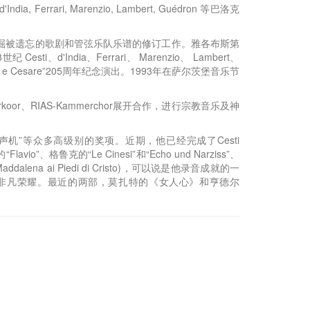
i, Marenzio, Lambert, Guédron 等巴洛克
掘被遗忘的歌剧和管弦乐队乐谱的修订工作。雅各布斯第
i、d'India、Ferrari、 Marenzio、 Lambert、
e Cesare”205周年纪念演出。1993年在萨尔茨堡音乐节
erkoor、RIAS-Kammerchor展开合作，进行宗教音乐及神
声机”等众多高级别的奖项。近期，他已经完成了Cesti
德尔的“Flavio”、格鲁克的“Le Cinesi”和“Echo und Narziss”、
lena ai Piedi di Cristo)，可以说是他录音成就的一
非凡荣耀。最近的两部，莫扎特的《女人心》和亨德尔