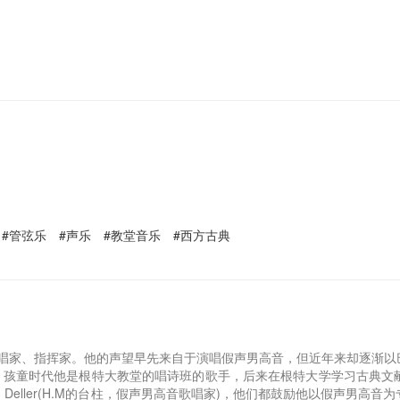
 #管弦乐 #声乐 #教堂音乐 #西方古典
，比利时男高音歌唱家、指挥家。他的声望早先来自于演唱假声男高音，但近年来
会)。 孩童时代他是根特大教堂的唱诗班的歌手，后来在根特大学学习古典
dt)和Alfred Deller(H.M的台柱，假声男高音歌唱家)，他们都鼓励他