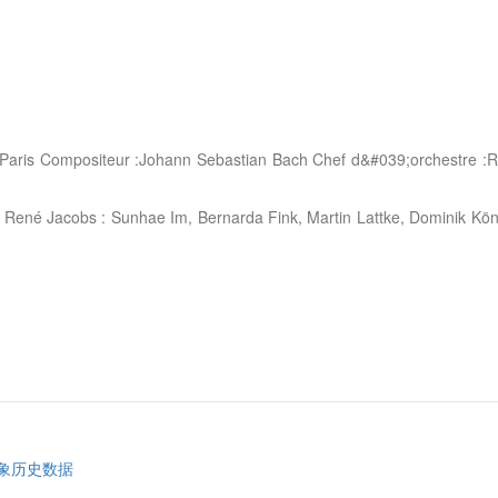
e Paris Compositeur :Johann Sebastian Bach Chef d&#039;orchestre :R
- René Jacobs : Sunhae Im, Bernarda Fink, Martin Lattke, Dominik K
象历史数据