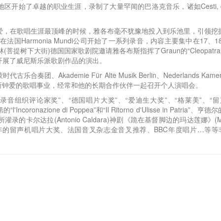
业生涯，录制了大量罕闻的巴洛克音乐，诸如Cesti, d'India, Ferrar
爱，在歌唱生涯最顶峰的时候，雅各布毫不犹豫地投入到乐池里，引领挖
法国Harmonia Mundi公司开始了一系列录音，内容主要集中在17、18世纪 Cest
菩提树下大街)德国国家歌剧院邀请雅各布斯指挥了Graun的“Cleopatra 
积极开展了威尼斯乐派歌剧作品的演出。
kademie Für Alte Musik Berlin、Nederlands Kam
所钟爱的歌唱事业，经常和他的长期合作伙伴一起召开个人演唱会。
组织评论家奖”、“德国唱片大奖”、“爱迪生大奖”、“格莱美”、“留
'Incoronazione di Poppea”和“Il Ritorno d'Ulisse in Patria”、亨
年所灌录的卡尔达拉(Antonio Caldara)神剧《跪在基督脚边的玛达莲娜》(Madda
年的留声机唱片大奖、法国音叉杂志金音叉推荐、BBC年度唱片…等等