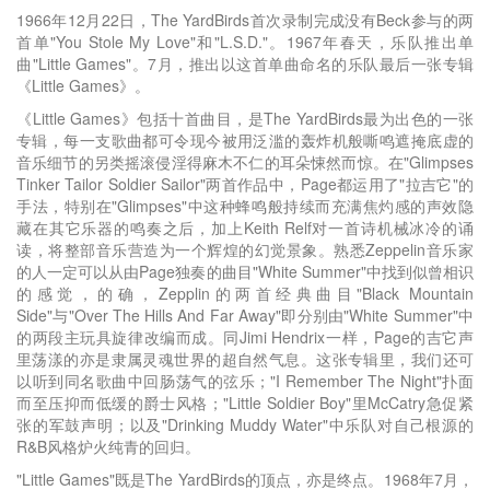
1966年12月22日，The YardBirds首次录制完成没有Beck参与的两
首单"You Stole My Love"和"L.S.D."。1967年春天，乐队推出单
曲"Little Games"。7月，推出以这首单曲命名的乐队最后一张专辑
《Little Games》。
《Little Games》包括十首曲目，是The YardBirds最为出色的一张
专辑，每一支歌曲都可令现今被用泛滥的轰炸机般嘶鸣遮掩底虚的
音乐细节的另类摇滚侵淫得麻木不仁的耳朵悚然而惊。在"Glimpses
Tinker Tailor Soldier Sailor"两首作品中，Page都运用了"拉吉它"的
手法，特别在"Glimpses"中这种蜂鸣般持续而充满焦灼感的声效隐
藏在其它乐器的鸣奏之后，加上Keith Relf对一首诗机械冰冷的诵
读，将整部音乐营造为一个辉煌的幻觉景象。熟悉Zeppelin音乐家
的人一定可以从由Page独奏的曲目"White Summer"中找到似曾相识
的感觉，的确，Zepplin的两首经典曲目"Black Mountain
Side"与"Over The Hills And Far Away"即分别由"White Summer"中
的两段主玩具旋律改编而成。同Jimi Hendrix一样，Page的吉它声
里荡漾的亦是隶属灵魂世界的超自然气息。这张专辑里，我们还可
以听到同名歌曲中回肠荡气的弦乐；"I Remember The Night"扑面
而至压抑而低缓的爵士风格；"Little Soldier Boy"里McCatry急促紧
张的军鼓声明；以及"Drinking Muddy Water"中乐队对自己根源的
R&B风格炉火纯青的回归。
"Little Games"既是The YardBirds的顶点，亦是终点。1968年7月，