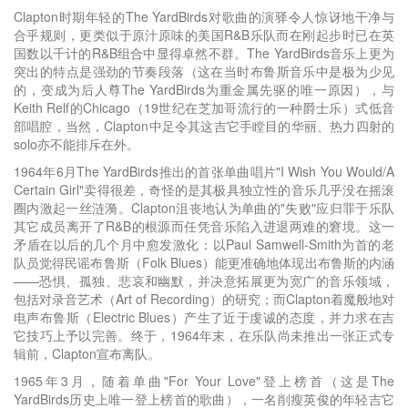
Clapton时期年轻的The YardBirds对歌曲的演驿令人惊讶地干净与
合乎规则，更类似于原汁原味的美国R&B乐队而在刚起步时已在英
国数以千计的R&B组合中显得卓然不群。The YardBirds音乐上更为
突出的特点是强劲的节奏段落（这在当时布鲁斯音乐中是极为少见
的，变成为后人尊The YardBirds为重金属先驱的唯一原因），与
Keith Relf的Chicago（19世纪在芝加哥流行的一种爵士乐）式低音
部唱腔，当然，Clapton中足令其这吉它手瞠目的华丽、热力四射的
solo亦不能排斥在外。
1964年6月The YardBirds推出的首张单曲唱片"I Wish You Would/A
Certain Girl"卖得很差，奇怪的是其极具独立性的音乐几乎没在摇滚
圈内激起一丝涟漪。Clapton沮丧地认为单曲的"失败"应归罪于乐队
其它成员离开了R&B的根源而任凭音乐陷入进退两难的窘境。这一
矛盾在以后的几个月中愈发激化：以Paul Samwell-Smith为首的老
队员觉得民谣布鲁斯（Folk Blues）能更准确地体现出布鲁斯的内涵
——恐惧、孤独、悲哀和幽默，并决意拓展更为宽广的音乐领域，
包括对录音艺术（Art of Recording）的研究；而Clapton着魔般地对
电声布鲁斯（Electric Blues）产生了近于虔诚的态度，并力求在吉
它技巧上予以完善。终于，1964年末，在乐队尚未推出一张正式专
辑前，Clapton宣布离队。
1965年3月，随着单曲"For Your Love"登上榜首（这是The
YardBirds历史上唯一登上榜首的歌曲），一名削瘦英俊的年轻吉它