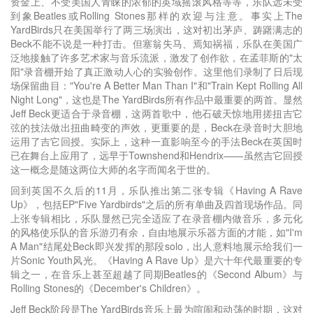
资金上、不受美国人青睐的浓郁的英域摇滚风格等等，乐队远未受
到象Beatles或Rolling Stones那样的欢迎与注意。事实上The
YardBirds只在美国举行了两三场演出，这对初出茅庐、踌躇满志的
Beck不能不说是一种打击。但塞翁失马、焉知祸福，乐队在美国广
泛地接触了许多艺术家与音乐流派，激发了创作欲，在孟菲斯的"太
阳"录音棚开始了真正激动人心的实验创作。这里他们录制了日后现
场保留曲目："You're A Better Man Than I"和"Train Kept Rolling All
Night Long"，这也是The YardBirds所有作品中最重要的两首。显然
Jeff Beck更适合于录音棚，这两首歌中，他石破天惊地用搓扭吉它
弦的技法做出扭曲畸变的声效，更重要的是，Beck在录音时大胆地
运用了吉它回授。实际上，这种一直影响至今的手法Beck在英国时
已在舞台上应用了，远早于Townshend和Hendrix——虽然吉它回授
这一概念是随这两位大师的名字而闻名于世的。
回到英国不久后的11月，乐队推出第二张专辑《Having A Rave
Up》，包括EP"Five Yardbirds"之后的所有单曲及四首现场作品。同
上张专辑相比，乐队显然已完全适应了在录音棚内做音乐，多元化
的风格使乐队的音乐游刃有余，自由地展示乐器方面的才能，如"I'm
A Man"结尾处Beck即兴发挥的那段solo，出人意料地展示给我们一
片Sonic Youth风光。《Having A Rave Up》是六十年代最重要的专
辑之一，在音乐上甚至超越了同期Beatles的《Second Album》与
Rolling Stones的《December's Children》。
Jeff Beck阶段是The YardBirds音乐上最为喧闹和动荡的时期，这对