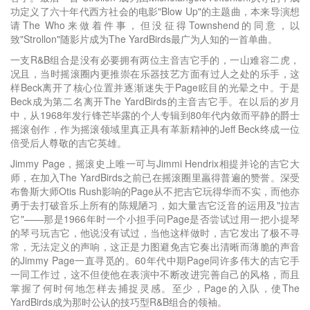
功定义了六十年代西方社会的电影"Blow Up"的主题曲，本来导演想
请The Who来做着件事，但没征得Townshend的同意，以
致"Strollon"随影片成为The YardBirds最广为人知的一首单曲。
一支R&B组合是没有必要拥有两位主音吉它手的，一山难容二虎，
况且，当时摇滚圈内更推崇在乐器技艺方面有过人之处的乐手，这
样Beck离开了核心位置并逐渐迷失于Page眩目的光晕之中。于是
Beck成为第二名离开The YardBirds的主音吉它手。在以后的岁月
中，从1968年发行锋芒毕露的个人专辑到80年代内敛而平静的爵士
摇滚创作，作为摇滚领域里真正具有革新精神的Jeff Beck终成一位
倍受后人尊敬的吉它英雄。
Jimmy Page，摇滚史上唯一可与Jimmi Hendrix相提并论的吉它大
师，在加入The YardBirds之前已在摇滚圈里羸得普遍的赞誉。深受
布鲁斯大师Otis Rush影响的Page从不把吉它玩得华而不实，而他亦
勇于去打破音乐上所有的陈规陋习，如大量吉它泛音的运用及"拉吉
它"——那是1966年时一个小担手问Page是否尝试过用一把小提琴
的琴弓玩吉它，他说没有试过，当他这样做时，吉它发出了极不寻
常，无法定义的声响，这正是力图避免吉它奏出清晰而薄脆的声音
的Jimmy Page一直寻觅的。60年代中期Page同许多伟大的吉它手
一同工作过，这不但使他在表演中不断改进完善自己的风格，而且
掌握了何时何地怎样去捕捉灵感。至少，Page的入队，使The
YardBirds成为那时公认的技巧型R&B组合的领袖。