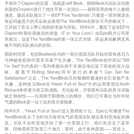
手填补了Clapton的位置，他就是Jeff Beck。很快Beck与乐队在伦敦
东面的Croydon进行了他生平第一次演出——新阵容里的每个人都很
满意。随后乐队推出了一张EP"Five Yardbirds",只要是一双对摇滚乐
有起码鉴赏力的耳朵就会发现The YardBirds在新吉它手的催化下，
已开始了音乐上野心勃勃的革新与开拓。同年6月，囊括了这张EP与
Clapton时期全部曲目的拼盘《F or Your Love》由Epic唱片公司草
草推出，这是The YardBirds的第一张正式专辑，听起来却象两支风
格不同的乐队推出的合辑。
那段时间里，包括Beatles在内的一部分英国乐队开始对富有感召力
与神秘色彩的印度音乐家产生兴趣。The YardBirds创作的以"Still
I'm Sad"为代表的一系列单曲自然不甘落伍地沾染了宿命的东方品
味。接着于Rolling Stones同年发行的单曲"I Can Get No
Satisfaction"之后，The YardBirds又对模糊而紧凑的吉它音效产生
兴趣，这种技法Beck在"Heart Full of Soul"中的运用显然比Keith
Richard来得更为前卫和成熟。无论如何，尽管那时乐队的音乐试验
缺乏独创性——仅局限于跟随他人的脚步，我们已可看出当时年轻
气盛的Beck是一位十足的音乐冒险家。
同年9月，"Heart Full of Soul"进入英榜前十位，Epic公司驱使The
YardBirds盲从了当时但凡有些名气的英国乐队都去美利坚淘金的潮
流，乐队不合时宜地开始了第一次美国之行。他们先后去了孟菲
斯、田纳西和芝加哥三个地方，那时，由于各种原因——宣传上、