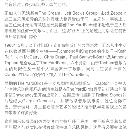
的音乐时，多少感到些无奈与悲壮。
正如人们无法想象The Cream、Jeff Beck's Group与Led Zeppelin
这三支乐风迥异的乐队的灵魂人物竟皆出于同一支乐队。事实上，
这三位天才无论有意还是无意都使The YardBirds绝不逊色于三人后
来组建的任何一支乐队，而且，这块"路石"上的足迹足可以让任何摇
滚后辈们触目惊心。
1963年5月，出于对R&B（节奏布鲁斯）的共同热爱，五名从小生活
在伦敦以西的两个村镇——Richmond和Kingston的小伙子--Keith
Relf、Jim McCatry、Chris Draja、Paul Samwell-Smith及Anthony
Topham组合成立了The YardBirds。六个月后，由于Topham音乐方
面的局限性及一些个人问题离开了乐队。同时，短发而严肃的
Clapton在Draja的介绍下加入了The YardBirds。
早期的The YardBirds是一支典型的现场型乐队，Clapton一直被人
们津津乐道的现场吉他演奏就是在The YardBirds最早进行演出的俱
乐部Crawdaddy里开始成形的。在那里他们遇到了Rolling Stones的
前经纪人Giorgio Gomelsky，并请他掌管乐队事务。这位交际广
泛、善于理财，并且精通音乐艺术的经纪人给乐队早期客观上的发
展带来了许多好处。
这期间乐队成员们努力使各自的技巧臻于完美，并不断完善着队员
间的配合与默契以在潜移默化中确立乐队风格。这里有必要誊出笔