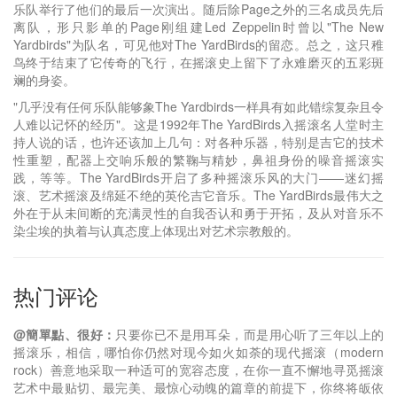
乐队举行了他们的最后一次演出。随后除Page之外的三名成员先后
离队，形只影单的Page刚组建Led Zeppelin时曾以"The New
Yardbirds"为队名，可见他对The YardBirds的留恋。总之，这只稚
鸟终于结束了它传奇的飞行，在摇滚史上留下了永难磨灭的五彩斑
斓的身姿。
"几乎没有任何乐队能够象The Yardbirds一样具有如此错综复杂且令
人难以记怀的经历"。这是1992年The YardBirds入摇滚名人堂时主
持人说的话，也许还该加上几句：对各种乐器，特别是吉它的技术
性重塑，配器上交响乐般的繁鞠与精妙，鼻祖身份的噪音摇滚实
践，等等。The YardBirds开启了多种摇滚乐风的大门——迷幻摇
滚、艺术摇滚及绵延不绝的英伦吉它音乐。The YardBirds最伟大之
外在于从未间断的充满灵性的自我否认和勇于开拓，及从对音乐不
染尘埃的执着与认真态度上体现出对艺术宗教般的。
热门评论
@簡單點、很好：
只要你已不是用耳朵，而是用心听了三年以上的
摇滚乐，相信，哪怕你仍然对现今如火如荼的现代摇滚（modern
rock）善意地采取一种适可的宽容态度，在你一直不懈地寻觅摇滚
艺术中最贴切、最完美、最惊心动魄的篇章的前提下，你终将皈依