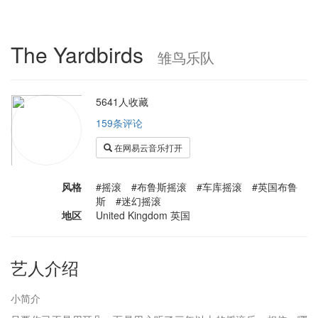
The Yardbirds
雏鸟乐队
5641人收藏
159条评论
在网易云音乐打开
风格
#摇滚 #布鲁斯摇滚 #车库摇滚 #英国布鲁
斯 #迷幻摇滚
地区
United Kingdom 英国
艺人介绍
小简介