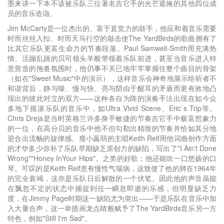
墨来讲一下本不该被乐队三位著名吉它手的光芒遮掩的其他四位成
员的音乐造诣。
Jim McCarty是一位杰出的、富于直觉力的鼓手，他应和着音乐需要
时而丝丝入扣、时而天马行空的敲击使The YardBirds的歌曲拥有了
比其它乐队更富生命力的节奏段落。Paul Samwell-Smith用充满热
情、活蹦乱跳的贝司领头羊般带领着乐队前进，甚至当音乐进入特
意营造的拖沓氛围时，他仍事不关已地牢牢掌握住整个曲目的骨架
（如在"Sweet Music"中的演示），这样音乐会神奇地展示给听者不
和谐背后，静与噪、慢与快、亮与阴由于醒耳的矛盾而更有效地凸
现出的彼此对立的双方——这种各自为阵的演奏手法出现在如今众
多地下摇滚乐队的音乐中，如Ultra Vivid Scene、Eric`s Trip等。
Chris Dreja是当时英格兰许多身手敏捷的节奏吉它手中极富想象力
的一位，在高分贝的音乐中他不但勾勒出精致的节奏并恰如其分地
迎合出流畅的旋律感。瘦小羸弱的主唱Keith Relf用他词曲创作方面
的才华多少弥补了乐队早期缺乏原创力的缺陷，写出了"I Ain't Done
Wrong""Honey InYour Hips"。之类的好歌；他还能吹一口悠扬的口
琴。可叹的是Keith Relf患有慢性气喘病，这致使了他的肺在1964年
的完全衰竭，这亦是乐队日后解散的一个伏笔。因此他的声音虽能
在飘忽不定的状态中捕捉到任一瞬息即逝的乐感，但明显缺乏力
度，在Jimmy Page时期这一缺陷尤为突出——于是乐队在音乐中加
入大量合声，这一举措画龙点睛般赋予了The YardBirds音乐另一方
特色，例如"Still I'm Sad"。