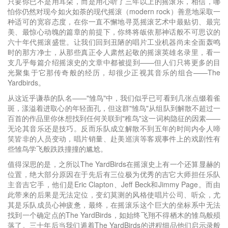
只要你已不是用耳朵，而是用心听了三年以上的摇滚乐，相信，哪
怕你仍然对现今如火如荼的现代摇滚（modern rock）善意地采取一
种适可的宽容态度，在你一直不懈地寻觅摇滚艺术中最贴切、最完
美、最惊心动魄的篇章的前提下，你终将皈依那神话般不可思议的
六十年代摇滚盛世。让我们回到丑陋的唱片工业机器尚未全面轰鸣
时的那方净士，从那些真正令人肃然起敬的摇滚英雄名录里，看一
支几乎每篇介绍摇滚史的文章中都被提到——但人们只将更多的目
光聚集于它那传奇般的经历，却很少正视其音乐的组合——The
Yardbirds。
从这近乎谦恭的队名——"雏鸟"中，我们似乎已可看到几张点缀着雀
斑，漾溢着进取心的年轻面孔，但这群"雏鸟"从组队到解散不超过一
百首的作品里你休想找到任何关联到"稚鸟"这一词构隐征的因素——
无论其音乐还是技巧。反而乐队成立解散不到五年的时间内令人啼
笑皆非的人员变动，唱片销量、赴美巡演等客观事件上的戏剧性有
些雏鸟学飞般跌跌撞撞的尴尬。
值得深思的是，之所以The YardBirds在摇滚史上有一个还算显赫的
位置，绝大部分原因在于先后有三位极为优秀的吉它大师担任乐队
主音吉它手，他们是Eric Clapton、Jeff Beck和Jimmy Page。而由
此带来的后果是无法定位，变幻莫测的风格使唱片公司、听众，尤
其是乐队成员心神疲惫，最终，在摇滚乐这个巨大的坐标系中无法
找到一个确定点的The YardBirds，如始终飞翔不得栖木的雏鸟般殒
落了。三十年后当我们遁着The YardBirds的进程细品他们启示录般