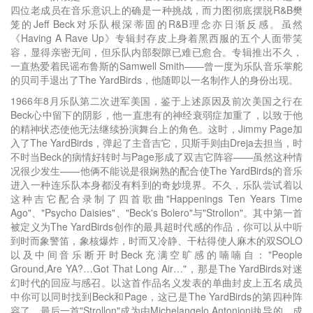
四位老成员在音乐意识上的确是一种挑战，而力图彻底摆脱R&B樊
笼的Jeff Beck对乐队根深蒂固的R&B理念亦日渐反感。虽然
《Having A Rave Up》专辑封存皮上身着黑西服的五个人面带笑
容，显得亲密无间，但乐队内部裂隙已难已愈合。专辑推出不久，
一直热爱着民谣布鲁斯的Samwell Smith——曾一度为乐队音乐掌舵
的贝司手退出了The YardBirds，他随即以一名制作人的身份出现。
1966年8月乐队第二次进军美国，鉴于上述原因及前次美国之行在
Beck心中留下的阴影，他一直患有的神经衰弱症加重了，以致于他
的精神状态使他无法继续扮演舞台上的角色。这时，Jimmy Page加
入了The YardBirds，弹起了主音吉它，贝斯手则由Dreja去担当，时
不时当Beck的病情好转时与Page形成了双吉它阵容——虽然这种情
况很少发生——他俩不能说是很娴熟的配合使The YardBirds的音乐
进入一种连乐队本身都没有料到的奇妙境界。不久，乐队尝试着以
这种吉它配合录制了四首歌曲"Happenings Ten Years Time
Ago"、"Psycho Daisies"、"Beck's Bolero"与"Strollon"。其中第一首
被定义为The YardBirds创作的最具超时代感的作品，你可以从中听
到时而象警笛，象核爆炸，时而又冷静、干枯得使人麻木的双SOLO
以及中间音乐断开时Beck充满空旷感的喃喃自："People
Ground,Are YA?…Got That Long Air…"，那是The YardBirds对迷
幻时代的回应与感召。以这首作品名义发表的单曲封皮上五名成员
中你可以同时找到Beck和Page，这已是The YardBirds的第四种阵
容了。最后一首"Strollon"成为由Michelangelo Antonioni执导的，成