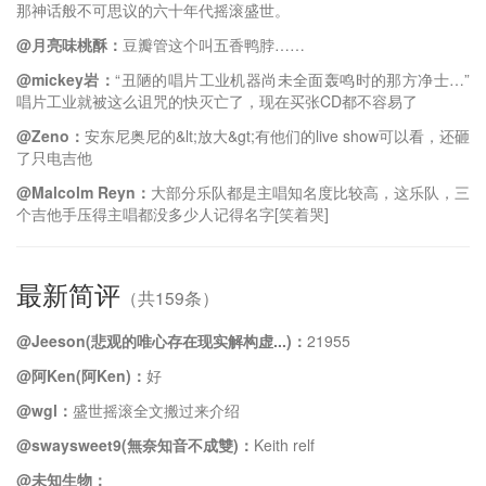
那神话般不可思议的六十年代摇滚盛世。
@月亮味桃酥：
豆瓣管这个叫五香鸭脖……
@mickey岩：
“丑陋的唱片工业机器尚未全面轰鸣时的那方净士…”
唱片工业就被这么诅咒的快灭亡了，现在买张CD都不容易了
@Zeno：
安东尼奥尼的&lt;放大&gt;有他们的live show可以看，还砸
了只电吉他
@Malcolm Reyn：
大部分乐队都是主唱知名度比较高，这乐队，三
个吉他手压得主唱都没多少人记得名字[笑着哭]
最新简评
（共159条）
@Jeeson(悲观的唯心存在现实解构虚...)：
21955
@阿Ken(阿Ken)：
好
@wgl：
盛世摇滚全文搬过来介绍
@swaysweet9(無奈知音不成雙)：
Keith relf
@未知生物：