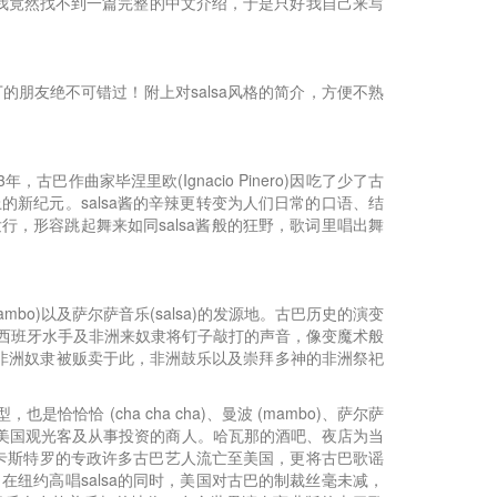
在网上我竟然找不到一篇完整的中文介绍，于是只好我自己来写
丁的朋友绝不可错过！附上对salsa风格的简介，方便不熟
巴作曲家毕涅里欧(Ignacio Pinero)因吃了少了古
坛上的新纪元。salsa酱的辛辣更转变为人们日常的口语、结
唱片纷纷发行，形容跳起舞来如同salsa酱般的狂野，歌词里唱出舞
mbo)以及萨尔萨音乐(salsa)的发源地。古巴历史的演变
西班牙水手及非洲来奴隶将钉子敲打的声音，像变魔术般
非洲奴隶被贩卖于此，非洲鼓乐以及崇拜多神的非洲祭祀
恰恰 (cha cha cha)、曼波 (mambo)、萨尔萨
多的美国观光客及从事投资的商人。哈瓦那的酒吧、夜店为当
及卡斯特罗的专政许多古巴艺人流亡至美国，更将古巴歌谣
) 在纽约高唱salsa的同时，美国对古巴的制裁丝毫未减，