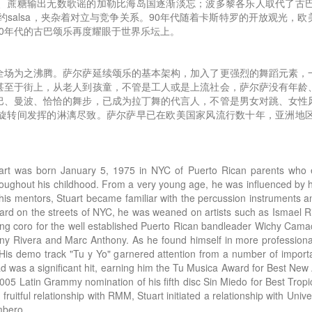
、蔗糖输出无数歌谣的加勒比海岛国逐渐淡忘；波多黎各乐人取代了古
纽约salsa，夹杂着对立与竞争关系。90年代随着卡斯特罗的开放观光
0年代的古巴颂乐再度耀眼于世界乐坛上。
全场为之沸腾。萨尔萨延续颂乐的基本架构，加入了更强烈的舞蹈元素，
甚至于街上，从老人到孩童，不管是工人或是上流社会，萨尔萨没有年龄
巴、曼波、恰恰的舞步，已成为拉丁舞的代言人，不管是男女对跳、女性
旋转间发挥的淋漓尽致。萨尔萨早已在欧美国家风流行数十年，亚洲地
art was born January 5, 1975 in NYC of Puerto Rican parents who emi
ughout his childhood. From a very young age, he was influenced by hi
h his mentors, Stuart became familiar with the percussion instruments 
eard on the streets of NYC, he was weaned on artists such as Ismael 
ging coro for the well established Puerto Rican bandleader Wichy Cama
y Rivera and Marc Anthony. As he found himself in more professional
His demo track "Tu y Yo" garnered attention from a number of import
d was a significant hit, earning him the Tu Musica Award for Best New A
e 2005 Latin Grammy nomination of his fifth disc Sin Miedo for Best Tr
ruitful relationship with RMM, Stuart initiated a relationship with Uni
mbero.