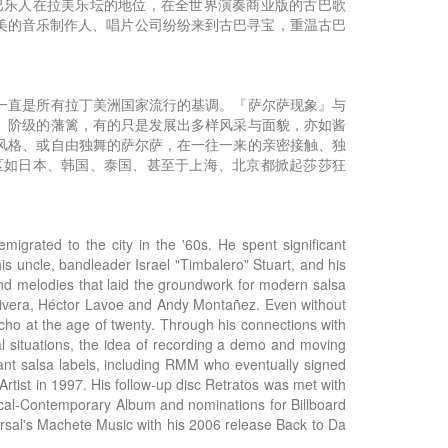
巴乐人在拉美乐坛的地位，在全世界演奏商业版的古巴歌
，欧美的音乐制作人、唱片公司纷纷来到古巴寻宝，重温古巴
一直是所有拉丁美洲国家流行的基调。『萨尔萨现象』与
、阶级的藩篱，有的只是发展出多样风采与面貌，亦如酱
风格、或自由独舞的萨尔萨，在一往一来的亲密接触、独
区如日本、韩国、泰国、甚至于上海、北京都掀起莎莎狂
grated to the city in the '60s. He spent significant
s uncle, bandleader Israel "Timbalero" Stuart, and his
and melodies that laid the groundwork for modern salsa
Rivera, Héctor Lavoe and Andy Montañez. Even without
cho at the age of twenty. Through his connections with
 situations, the idea of recording a demo and moving
ant salsa labels, including RMM who eventually signed
rtist in 1997. His follow-up disc Retratos was met with
opical-Contemporary Album and nominations for Billboard
versal's Machete Music with his 2006 release Back to Da