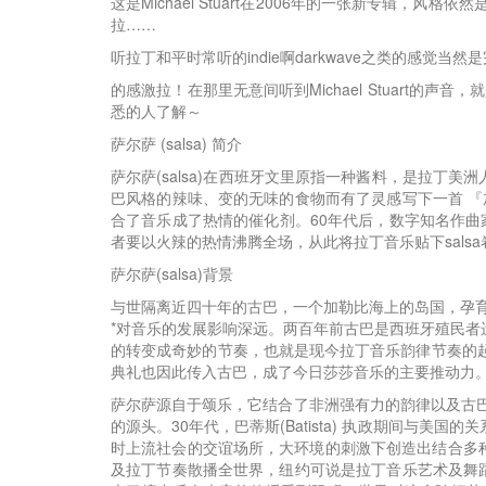
这是Michael Stuart在2006年的一张新专
拉……
听拉丁和平时常听的indie啊darkwave之类的感觉当
的感激拉！在那里无意间听到Michael Stuart
悉的人了解～
萨尔萨 (salsa) 简介
萨尔萨(salsa)在西班牙文里原指一种酱料，是拉丁美洲人
巴风格的辣味、变的无味的食物而有了灵感写下一首 『加一点
合了音乐成了热情的催化剂。60年代后，数字知名作曲家、歌手 C
者要以火辣的热情沸腾全场，从此将拉丁音乐贴下salsa
萨尔萨(salsa)背景
与世隔离近四十年的古巴，一个加勒比海上的岛国，孕育全球品质
*对音乐的发展影响深远。两百年前古巴是西班牙殖民
的转变成奇妙的节奏，也就是现今拉丁音乐韵律节奏的
典礼也因此传入古巴，成了今日莎莎音乐的主要推动力
萨尔萨源自于颂乐，它结合了非洲强有力的韵律以及古巴东部圣地亚
的源头。30年代，巴蒂斯(Batista) 执政期间
时上流社会的交谊场所，大环境的刺激下创造出结合多种
及拉丁节奏散播全世界，纽约可说是拉丁音乐艺术及舞蹈的大熔