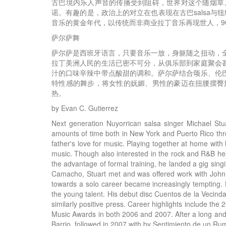
古巴境内乐人声音的传播受到阻碍，世界对这个随烟草
谣。有趣的是，政治上的对立在也表现在古巴salsa与
音乐的黄金年代，以传统而非商业拉丁音乐再现世人，9
萨尔萨舞
萨尔萨是西班牙语言，只要音乐一放，身躯随之扭动，
拉丁美洲人民的生活已密不可分，从俱乐部到家庭聚会
汁的口味辛辣中带点酸甜的调和。萨尔萨结合颂乐、伦
特性感的舞步，将女性的妩媚、男性的豪迈在扭腰摆臀
热。
by Evan C. Gutierrez
Next generation Nuyorrican salsa singer Michael Stu
amounts of time both in New York and Puerto Rico thro
father's love for music. Playing together at home wit
music. Though also interested in the rock and R&B h
the advantage of formal training, he landed a gig sin
Camacho, Stuart met and was offered work with Johnn
towards a solo career became increasingly tempting. 
the young talent. His debut disc Cuentos de la Vecinda
similarly positive press. Career highlights include th
Music Awards in both 2006 and 2007. After a long and f
Barrio, followed in 2007 with by Sentimiento de un Ru