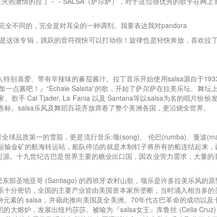
辑，风格依然是火热激情的拉丁－－SALSA（萨尔萨），对于这位很优秀的歌手
然是完全不同的，完全是对耳朵的一种调剂。我要表达我对pandora
的声音，就是这张专辑，跳跃的音符很快可以打动你！旋律也是轻快奔放，喜欢拉
特别喜爱、带有辛辣味的蕃茄酱汁。拉丁音乐开始使用salsa源自于1933年，古
酱吧！』“Echale Salsita”的歌，开始了萨尔萨在拉美乐坛、舞
al Tjader, La Fania 以及 Santana等以salsa为名的
卷标。salsa乐风及舞蹈百花齐放席卷了整个美洲各国，更沿烧全世界。
第一的雪茄，更是流行音乐:颂(song)、 伦巴(rumba)、曼波(ma
者运输金矿的航海转运站，船队停泊的就是木制钉子将所有的船连结起来，
起源。十九世纪古巴是世界主要的糖业出口国，因农业劳力需求，大量的
。
哥 (Santiago) 的西班牙农村山歌，颂乐是许多拉美乐风的原型，也是恰
与美国的关系十分密切，全国的主要产业皆由美国资本家所垄断，当时涌入相当
元素的 salsa，并藉此推向美国及全美洲。70年代古巴革命的成功以
炉，发展出纽约莎莎。被喻为『salsa女王』库鲁丝 (Celia Cruz