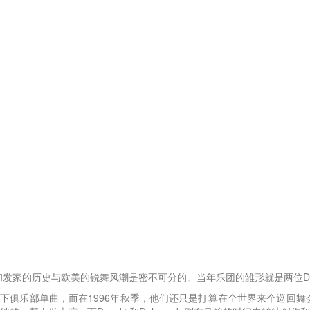
oys的成长和发家的历史与欧美的锐舞风潮是密不可分的。当年乐团的雏形就是
限的地下俱乐部单曲，而在1996年秋季，他们还只是打算在全世界来个巡回舞会。