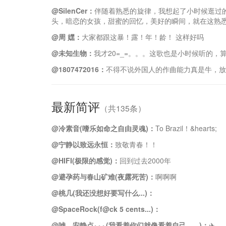
@SilenCer：
伴随着熟悉的旋律，我想起了小时候逛过
头，暗恋的女孩，甜蜜的回忆，美好的瞬间，就在这熟悉的
@周 嫼：
大家都跟这暴！露！年！龄！ 这样好吗
@未知生物：
我才20=_=。。。这歌也是小时候听的，
@1807472016：
不得不说外国人的作曲能力真是牛，放
最新简评
（共135条）
@冷素音(嗜乐如命之自由灵魂)：
To Brazil！&hearts;️
@宁静以致远永恒：
致敬青春！！
@HIFI(极限的感觉)：
回到过去2000年
@避孕药与春山矿难(夜露死苦)：
啊啊啊
@桃几(我还没想好要写什么...)：
@SpaceRock(f@ck 5 cents...)：
@嘘，安静点~~~(我看着你们就像看着自己，...)：
✈