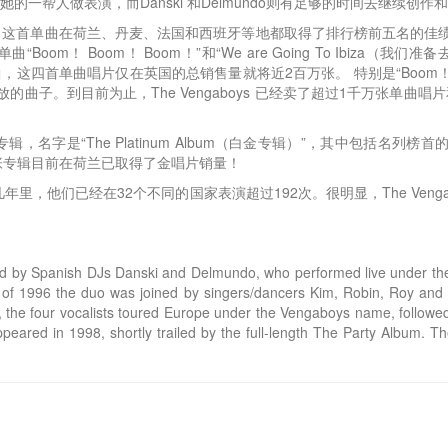
一帮人做表演，而Danski 和Delmundo则有足够的时间去继续创作和做
年首次发行。 这首单曲在荷兰、丹麦、法国和西班牙等地都取得了排行榜前五名
oom！ Boom！ Boom！”和“We are Going To Ibiza
）”这首单曲，这四首单曲唱片仅在英国的总销售量就将近2百万张。 特别是“Boo
曲子。到目前为止，The Vengaboys 已经卖了超过1千万张单曲
，名字是“The Platinum Album（白金专辑）”，其中包括名列榜首的热门单曲“
。 这张专辑目前在荷兰已取得了金唱片销量！
，他们已经在32个不同的国家表演超过192次。很明显，The Veng
ed by Spanish DJs Danski and Delmundo, who performed live under the
 of 1996 the duo was joined by singers/dancers Kim, Robin, Roy and
, the four vocalists toured Europe under the Vengaboys name, followe
eared in 1998, shortly trailed by the full-length The Party Album. T