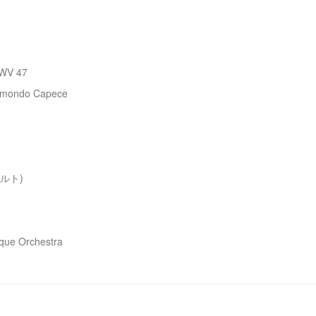
HWV 47
ondo Capece
ラルト)
 Orchestra