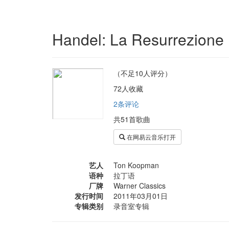
Handel: La Resurrezione
（不足10人评分）
72人收藏
2条评论
共51首歌曲
在网易云音乐打开
艺人
Ton Koopman
语种
拉丁语
厂牌
Warner Classics
发行时间
2011年03月01日
专辑类别
录音室专辑