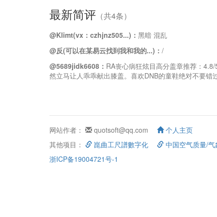
最新简评
（共4条）
@Klimt(vx：czhjnz505...)：
黑暗 混乱
@反(可以在某易云找到我和我的...)：
/
@5689jidk6608：
RA丧心病狂炫目高分盖章推荐：4.8/
然立马让人乖乖献出膝盖。喜欢DNB的童鞋绝对不要错过这张神作。 
网站作者：
quotsoft@qq.com
个人主页
其他项目：
崑曲工尺譜數字化
中国空气质量/气
浙ICP备19004721号-1