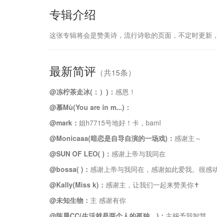
专辑介绍
这张专辑将会是赞美诗，流行诗歌的页面，不定时更新
最新简评
（共15条）
@冻柠茶走冰(：）)：
感恩！
@慕Mù(You are in m...)：
@mark：
姐h7715号地好！卡，baml
@Monicaaa(暗恋是自导自演的一场戏)：
感谢主～
@SUN OF LEO( )：
感谢上帝与我同在
@bossa( )：
感谢上帝与我同在，感谢如此爱我。很感
@Kally(Miss k)：
感谢主，让我们一起来赞美你✝
@未知生物：
主 感谢有你
@陈晨CC(生活就是两个人的孤独。)：
主赐予我智慧