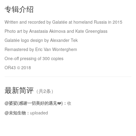
专辑介绍
Written and recorded by Galatée at homeland Russia in 2015
Photo art by Anastasia Akimova and Kate Greenglass
Galatée logo design by Alexander Tek
Remastered by Eric Van Wonterghem
One-off pressing of 300 copies
OR43 © 2018
最新简评
（共2条）
@婆娑(感谢一切美好的遇见❤️)：
收
@未知生物：
uploaded