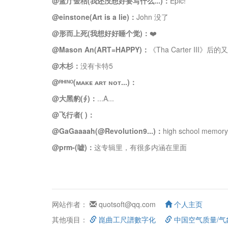
@蓝厅金桔(我还没想好要写什么...)：
Epic!
@einstone(Art is a lie)：
John 没了
@形而上死(我想好好睡个觉)：
❤️
@Mason An(ART=HAPPY)：
《Tha Carter II
@木杉：
没有卡特5
@ᴿᴴᴵᴺᴼ(ᴍᴀᴋᴇ ᴀʀᴛ ɴᴏᴛ...)：
@大黑豹(∮)：
...A...
@飞行者( )：
@GaGaaaah(@Revolution9...)：
high school memory
@prm-(嘘)：
这专辑里，有很多内涵在里面
网站作者：
quotsoft@qq.com
个人主页
其他项目：
崑曲工尺譜數字化
中国空气质量/气