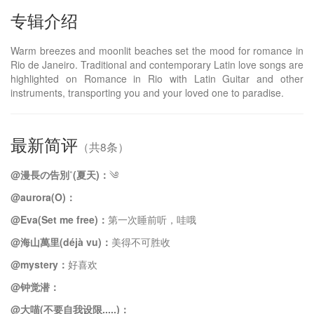
专辑介绍
Warm breezes and moonlit beaches set the mood for romance in
Rio de Janeiro. Traditional and contemporary Latin love songs are
highlighted on Romance in Rio with Latin Guitar and other
instruments, transporting you and your loved one to paradise.
最新简评
（共8条）
@漫長の告別˚(夏天)：
༄
@aurora(O)：
@Eva(Set me free)：
第一次睡前听，哇哦
@海山萬里(déjà vu)：
美得不可胜收
@mystery：
好喜欢
@钟觉潜：
@大喵(不要自我设限.....)：