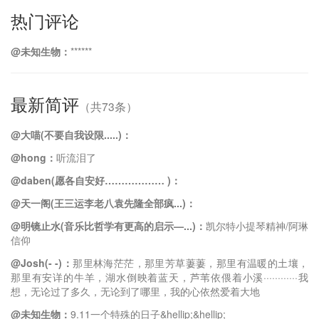
热门评论
@未知生物：
******
最新简评
（共73条）
@大喵(不要自我设限.....)：
@hong：
听流泪了
@daben(愿各自安好……………… )：
@天一阁(王三运李老八袁先隆全部疯...)：
@明镜止水(音乐比哲学有更高的启示—...)：
凯尔特小提琴精神/阿琳
信仰
@Josh(- -)：
那里林海茫茫，那里芳草萋萋，那里有温暖的土壤，
那里有安详的牛羊，湖水倒映着蓝天，芦苇依偎着小溪············我
想，无论过了多久，无论到了哪里，我的心依然爱着大地
@未知生物：
9.11一个特殊的日子&hellip;&hellip;