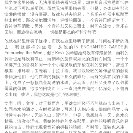
我坐在这里聆听，无法用眼睛去看的场景，却在那音乐熟悉而恬静
的流动下可以感受到。虽然无法用眼睛去看，但是，身体却有那么
慵懒的摆放，没有僵硬。旋律从过去响起，当音乐在机器中酝酿而
欲出时候，那么清脆而沉静，轻微的回荡，一个音符已经诞生了。
音符似乎消散，另外一个音符却又拓染而出，时间在流动，音乐在
回响，而旋律在流动，一切都是那么的祥和宁静吧！
他就在那里弹奏了旋律，而我在这里聆听了情感，时间在不断的流
去，我就那样的坐着，从他的IN ENCHANTED GARDE到
Embracing the Wind，似乎Kevin的琴键始终没有停滞起伏，而我的
聆听也始终没有停止，而钢琴的旋律就如此的流转而回荡，一个个
琴键产生的音符如同一个个小精灵般的穿梭在我的空间中，营造了
氛围，排环着，围绕着，手拉手着。我可以轻轻的延伸思绪的触觉
来触摸他们，他们在我的抚摸下那么的乖巧，而有的落在我的手掌
上，化成了一颗颗晶莹剔透的水珠。滚动着，然后又变成了以鼓雾
霭霭的薄烟，徐徐的回绕而上，一直消失在我的回忆深处，不曾再
次出现，或许，我想这就是他们的归宿吧。
文字，呵，文字，对于我而言，用键盘轻轻巧巧的就敲击出来了，
如同泉水的涌动，有时候清澈，可以让人掬起来，细细的品尝，有
时候带有沙尘，无法入口，涩涩的。但是，我想总有一天，泉水会
枯竭，清澈会浑浊。我始终静静的坐在那里，静静的聆听音乐的轻
轻的拍击，静静地观看音符的拥挤的喧闹。有时候，孤独也来凑一
个热闹，抚弄着我的脆弱得思触。好孤单呀，不知道何时，可以有