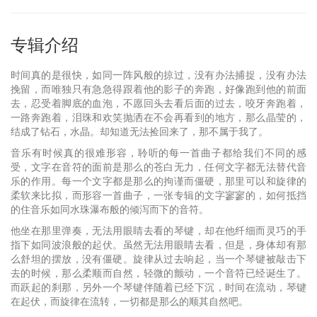
专辑介绍
时间真的是很快，如同一阵风般的掠过，没有办法捕捉，没有办法
挽留，而唯独只有急急得跟着他的影子的奔跑，好像跑到他的前面
去，忍受着脚底的血泡，不愿回头去看后面的过去，咬牙奔跑着，
一路奔跑着，泪珠和欢笑抛洒在不会再看到的地方，那么晶莹的，
结成了钻石，水晶。却知道无法捡回来了，那不属于我了。
音乐有时候真的很难形容，聆听的每一首曲子都给我们不同的感
受，文字在音符的面前是那么的苍白无力，任何文字都无法替代音
乐的作用。每一个文字都是那么的拘谨而僵硬，那里可以和旋律的
柔软来比拟，而形容一首曲子，一张专辑的文字寥寥的，如何抵挡
的住音乐如同水珠瀑布般的倾泻而下的音符。
他坐在那里弹奏，无法用眼睛去看的琴键，却在他纤细而灵巧的手
指下如同波浪般的起伏。虽然无法用眼睛去看，但是，身体却有那
么舒坦的摆放，没有僵硬。旋律从过去响起，当一个琴键被敲击下
去的时候，那么柔顺而自然，轻微的颤动，一个音符已经诞生了。
而跃起的刹那，另外一个琴键伴随着已经下沉，时间在流动，琴键
在起伏，而旋律在流转，一切都是那么的顺其自然吧。