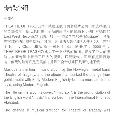
专辑介绍
小简介
THEATRE OF TRAGEDY不就发现他们的老唱片公司不能支持他们
的全部潜能，所以他们在一个新的经理人的帮助下，他们和德国的
East West Records签了约。那下一步呢？当然是"Musique"，音乐
在它纯粹的组成中绽放。其间，乐团的人数也由7人变为5人，吉他
手Tommy Olsson和贝斯手Eirik T. Saltr离开了。2000年，
THEATRE OF TRAGEDY成为了一支成熟的乐团，爆发了巨大的潜
能，在新专辑中显示了巨大的能量。它很现代，甚至有点流行导
向，但无论如何它是完美的，并且它会带领乐团到新的地平线
Musique is the fourth music album by the Norwegian metal band
Theatre of Tragedy, and the album that marked the change from
gothic metal with Early Modern English lyrics to a more electronic
style, using Modern English.
The title on the album's cover, "[ˈmjuːzɪk]", is the pronunciation of
the English word "music" transcribed in the International Phonetic
Alphabet.
The change in musical direction for Theatre of Tragedy was