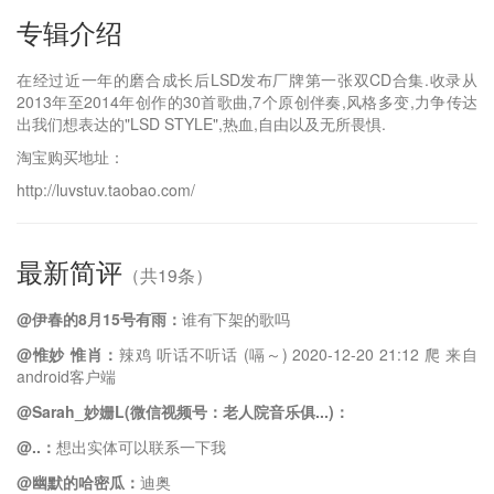
专辑介绍
在经过近一年的磨合成长后LSD发布厂牌第一张双CD合集.收录从
2013年至2014年创作的30首歌曲,7个原创伴奏,风格多变,力争传达
出我们想表达的"LSD STYLE",热血,自由以及无所畏惧.
淘宝购买地址：
http://luvstuv.taobao.com/
最新简评
（共19条）
@伊春的8月15号有雨：
谁有下架的歌吗
@惟妙 惟肖：
辣鸡 听话不听话 (嗝～) 2020-12-20 21:12 爬 来自
android客户端
@Sarah_妙姗L(微信视频号：老人院音乐俱...)：
@..：
想出实体可以联系一下我
@幽默的哈密瓜：
迪奥