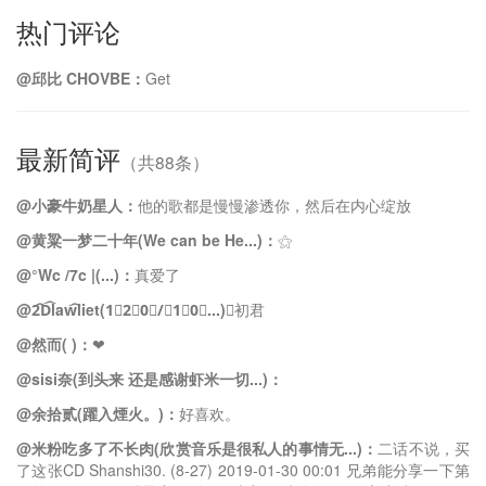
热门评论
@邱比 CHOVBE：
Get
最新简评
（共88条）
@小豪牛奶星人：
他的歌都是慢慢渗透你，然后在内心绽放
@黄粱一梦二十年(We can be He...)：
⚝
@°Wc /7c |(...)：
真爱了
@2᷍D᷍law᷍liet(1⃫2⃫0⃫/⃫1⃫0⃫...)：
初君
@然而( )：
❤
@sisi奈(到头来 还是感谢虾米一切...)：
@余拾贰(躍入煙火。)：
好喜欢。
@米粉吃多了不长肉(欣赏音乐是很私人的事情无...)：
二话不说，买
了这张CD Shanshi30. (8-27) 2019-01-30 00:01 兄弟能分享一下第